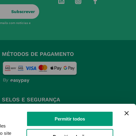
Subscrever
-mails com notícias e
MÉTODOS DE PAGAMENTO
SELOS E SEGURANÇA
Permitir todos
des
o site