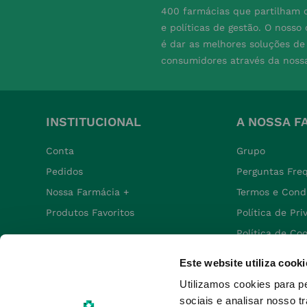
400 farmácias que partilham o
e políticas de gestão. O nosso
é dar as melhores soluções d
consumidores através da noss
INSTITUCIONAL
A NOSSA F
Conta
Grupo
Pedidos
Perguntas Fre
Nossa Farmácia +
Termos e Cond
Produtos Favoritos
Política de Pr
Política de Co
Política de De
Este website utiliza cooki
Utilizamos cookies para p
sociais e analisar nosso t