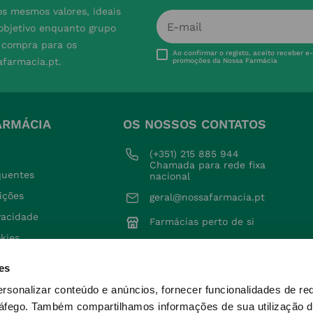
s mesmos valores, ideais
 objetivo enquanto grupo
e compra para os
Ao confirmar o registo, aceito receber e
afarmacia.pt.
promoções da Nossa Farmácia
ARMÁCIA
OS NOSSOS CONTATOS
(+351) 215 885 944 
Chamada para rede fixa 
quentes
nacional
ições
geral@nossafarmacia.pt
ivacidade
Farmácias perto de si
okies
voluções
es
ersonalizar conteúdo e anúncios, fornecer funcionalidades de re
ráfego.
Também compartilhamos informações de sua utilização d