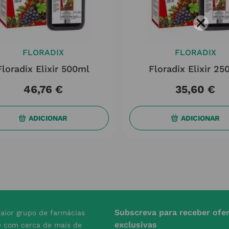
FLORADIX
FLORADIX
Floradix Elixir 500ml
Floradix Elixir 25
46
,
76
€
35
,
60
€
ADICIONAR
ADICIONAR
Subscreva para receber ofe
aior grupo de farmácias
exclusivas
e com cerca de mais de