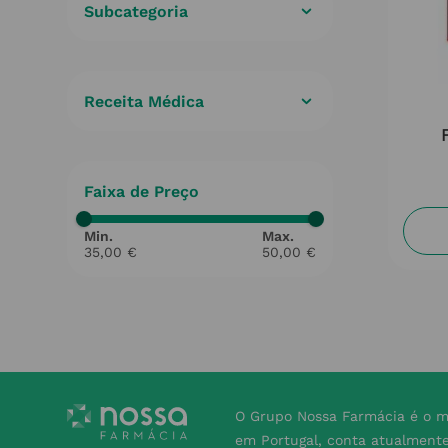
Subcategoria
Ferro
(
2
)
Receita Médica
Não
(
2
)
Faixa de Preço
35,00 €
50,00 €
O Grupo Nossa Farmácia é o m
em Portugal, conta atualment