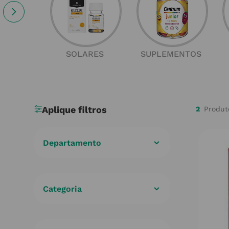
SOLARES
SUPLEMENTOS
2
Departamento
Cuidados de Saúde
(
2
)
Categoria
Minerais e Vitaminas
(
2
)