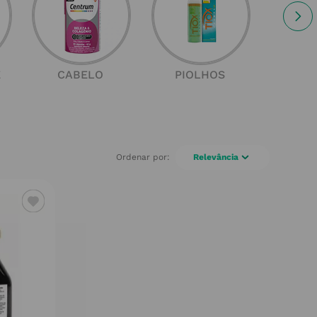
E
CABELO
PIOLHOS
SOL
Relevância