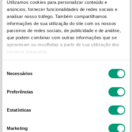
Utilizamos cookies para personalizar conteúdo e
anúncios, fornecer funcionalidades de redes sociais e
analisar nosso tráfego.
Também compartilhamos
informações de sua utilização do site com os nossos
parceiros de redes sociais, de publicidade e de análise,
que podem combinar com outras informações que se
aproximam ou recolhidas a partir de sua utilização dos
FITOS
FITOS
serviços integrados.
Fitos Plantas Chá
Fitos Plantas Chá N8
Cavalinha 50g
Diabetes 100g
Seleção
2
,
92
€
4
,
88
€
Necessários
de
consentimento
ADICIONAR
ADICIONAR
Preferências
Estatísticas
Marketing