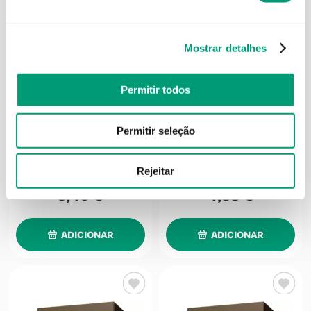
Mostrar detalhes
Permitir todos
Permitir seleção
FITOS
FITOS
Fitos Plantas Chá Malva
Fitos Plantas Chá N7
Folha 40g
Colesterol 100g
Rejeitar
3
,
46
€
4
,
88
€
ADICIONAR
ADICIONAR