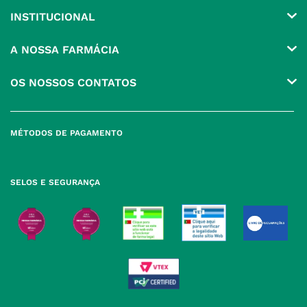
INSTITUCIONAL
Conta
A NOSSA FARMÁCIA
Pedidos
Grupo
OS NOSSOS CONTATOS
Produtos Favoritos
Perguntas Frequentes
(+351) 215 885 944 Chamada 
para rede fixa nacional
Termos e Condições
MÉTODOS DE PAGAMENTO
geral@nossafarmacia.pt
Política de Privacidade
Farmácias perto de si
Política de Cookies
SELOS E SEGURANÇA
Política de Devoluções