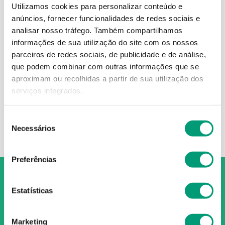
Utilizamos cookies para personalizar conteúdo e
anúncios, fornecer funcionalidades de redes sociais e
analisar nosso tráfego.
Também compartilhamos
informações de sua utilização do site com os nossos
FISICALM
parceiros de redes sociais, de publicidade e de análise,
Fisicalm Emulgel 100ml
que podem combinar com outras informações que se
aproximam ou recolhidas a partir de sua utilização dos
13
,
49
€
serviços integrados.
ADICIONAR
Seleção
Necessários
de
consentimento
Preferências
Estatísticas
O Grupo Nossa Farmácia é o maior grupo de farmácias em
Marketing