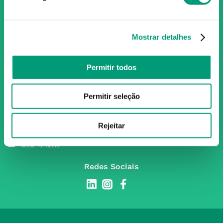
Portugal, conta atualmente com cerca de mais de 350
farmácias que partilham os mesmos valores, ideais e
políticas de gestão. O nosso objetivo enquanto grupo é dar
Mostrar detalhes
as melhores soluções de compra para os consumidores
através da nossafarmacia.pt.
Permitir todos
Subscreva para receber ofertas e novidades
Permitir seleção
exclusivas
Subscrever
Rejeitar
Ao confirmar o registo, aceito receber e-mails com notícias e promoções da
Nossa Farmácia
Redes Sociais