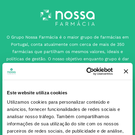
O Grupo Nossa Farmácia é o maior grupo de farmácias em
Portugal, conta atualmente com cerca de mais de 350
farmácias que partilham os mesmos valores, ideais e
políticas de gestão. O nosso objetivo enquanto grupo é dar
as melhores soluções de compra para os consumidores
através da nossafarmacia.pt.
Este website utiliza cookies
Subscreva para receber ofertas e novidades
Utilizamos cookies para personalizar conteúdo e
exclusivas
anúncios, fornecer funcionalidades de redes sociais e
Subscrever
analisar nosso tráfego.
Também compartilhamos
informações de sua utilização do site com os nossos
Ao confirmar o registo, aceito receber e-mails com notícias e promoções da
Nossa Farmácia
parceiros de redes sociais, de publicidade e de análise,