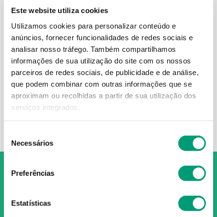
Este website utiliza cookies
Utilizamos cookies para personalizar conteúdo e
anúncios, fornecer funcionalidades de redes sociais e
FIGADOX
analisar nosso tráfego.
Também compartilhamos
informações de sua utilização do site com os nossos
Figadox Sol Oral 30ml
parceiros de redes sociais, de publicidade e de análise,
14
,
53
€
que podem combinar com outras informações que se
aproximam ou recolhidas a partir de sua utilização dos
serviços integrados.
ADICIONAR
Seleção
Necessários
de
consentimento
Preferências
Estatísticas
O Grupo Nossa Farmácia é o maior grupo de farmácias em