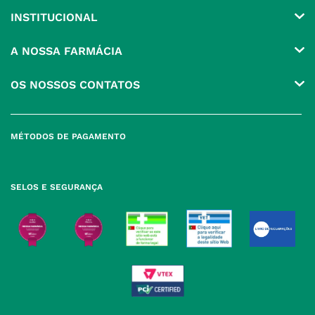
INSTITUCIONAL
Conta
A NOSSA FARMÁCIA
Pedidos
Grupo
OS NOSSOS CONTATOS
Produtos Favoritos
Perguntas Frequentes
(+351) 215 885 944 Chamada 
para rede fixa nacional
Termos e Condições
MÉTODOS DE PAGAMENTO
geral@nossafarmacia.pt
Política de Privacidade
Farmácias perto de si
Política de Cookies
SELOS E SEGURANÇA
Política de Devoluções