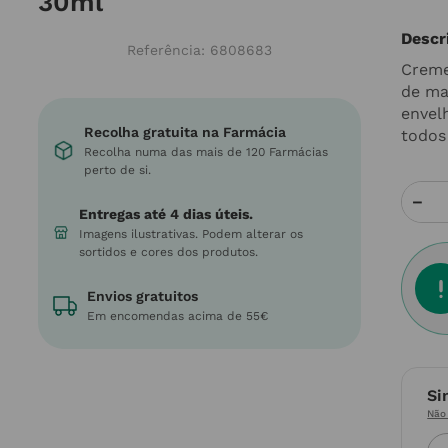
30ml
Descr
Referência
:
6808683
Creme
de ma
envel
Recolha gratuita na Farmácia
todos
Recolha numa das mais de 120 Farmácias
perto de si.
－
Entregas até 4 dias úteis.
Imagens ilustrativas. Podem alterar os
sortidos e cores dos produtos.
Envios gratuitos
Em encomendas acima de 55€
Si
Não 