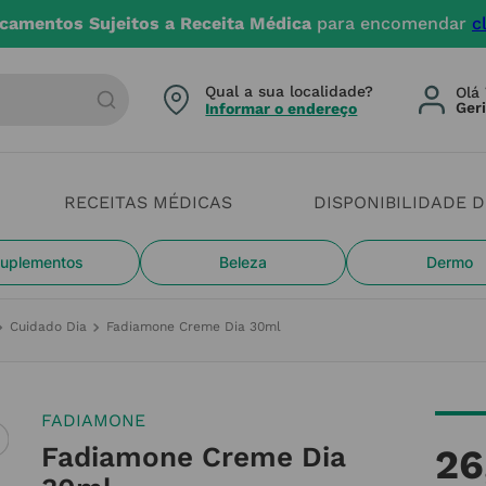
camentos Sujeitos a Receita Médica
para encomendar
c
arca ou categoria
Qual a sua localidade?
Olá 
Informar o endereço
RECEITAS MÉDICAS
DISPONIBILIDADE 
uplementos
Beleza
Dermo
Cuidado Dia
Fadiamone Creme Dia 30ml
FADIAMONE
Fadiamone Creme Dia
26