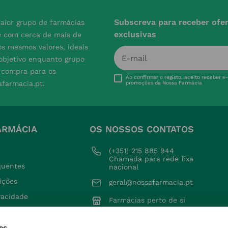
Subscreva para receber ofe
aior grupo de farmácias
exclusivas
e com cerca de mais de
s mesmos valores, ideais
 objetivo enquanto grupo
e compra para os
Ao confirmar o registo, aceito receber e
afarmacia.pt.
promoções da Nossa Farmácia
ARMÁCIA
OS NOSSOS CONTATOS
(+351) 215 885 944 
Chamada para rede fixa 
quentes
nacional
ições
geral@nossafarmacia.pt
ivacidade
Farmácias perto de si
okies
voluções
es