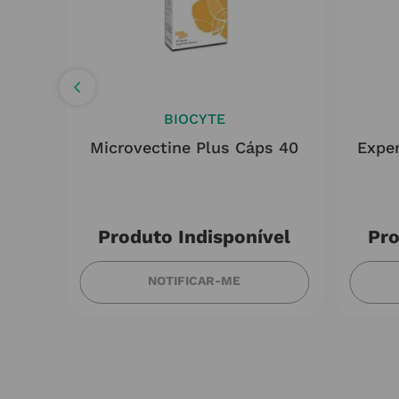
BIOCYTE
sive
Microvectine Plus Cáps 40
Exper
l
Produto Indisponível
Pro
NOTIFICAR-ME