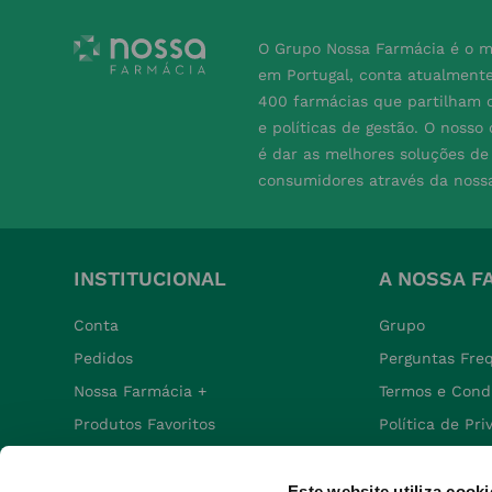
O Grupo Nossa Farmácia é o m
em Portugal, conta atualment
400 farmácias que partilham o
e políticas de gestão. O nosso
é dar as melhores soluções d
consumidores através da noss
INSTITUCIONAL
A NOSSA F
Conta
Grupo
Pedidos
Perguntas Fre
Nossa Farmácia +
Termos e Cond
Produtos Favoritos
Política de Pr
Política de Co
Política de De
Este website utiliza cooki