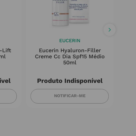
EUCERIN
-Lift
Eucerin Hyaluron-Filler
Li
ml
Creme Cc Dia Spf15 Médio
Fl
50ml
ível
Produto Indisponível
NOTIFICAR-ME