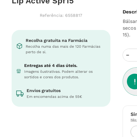
Lip Active Spf15
Descr
Referência
:
6558817
Bálsa
secos 
15).
Recolha gratuita na Farmácia
Recolha numa das mais de 120 Farmácias
perto de si.
－
Entregas até 4 dias úteis.
Imagens ilustrativas. Podem alterar os
sortidos e cores dos produtos.
Envios gratuitos
Em encomendas acima de 55€
Si
Não 