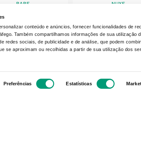
BABE
NUXE
Lip & Cheek Color Balm
Nuxe Sweet Lemon S
es
 Labial/bochecha Pink
Labial Hidr 4g
Spf50 20ml
ersonalizar conteúdo e anúncios, fornecer funcionalidades de re
ráfego.
Também compartilhamos informações de sua utilização d
e redes sociais, de publicidade e de análise, que podem combi
duto Indisponível
Produto Indispon
e se aproximam ou recolhidas a partir de sua utilização dos se
NOTIFICAR-ME
NOTIFICAR-ME
Preferências
Estatísticas
Marke
Subscreva para receber ofe
aior grupo de farmácias
exclusivas
e com cerca de mais de
s mesmos valores, ideais
 objetivo enquanto grupo