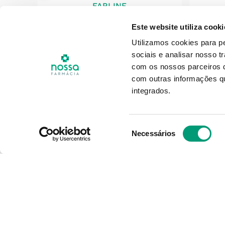
FARLINE
drat
Farline Báls Labial Spf15 5g
Babé 
Este website utiliza cooki
Báls
Utilizamos cookies para p
sociais e analisar nosso t
com os nossos parceiros d
3
,
31
€
Pro
com outras informações qu
integrados.
ADICIONAR
Seleção
Necessários
de
consentimento
O Grupo Nossa Farmácia é o m
em Portugal, conta atualment
400 farmácias que partilham o
e políticas de gestão. O nosso