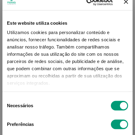
15
,
24
€
Este website utiliza cookies
Utilizamos cookies para personalizar conteúdo e
Descrição
anúncios, fornecer funcionalidades de redes sociais e
analisar nosso tráfego.
Também compartilhamos
informações de sua utilização do site com os nossos
Adicionar o produto no carrinho não garante a
parceiros de redes sociais, de publicidade e de análise,
sua reserva.
Finalize a compra e garanta o seu
produto!
que podem combinar com outras informações que se
aproximam ou recolhidas a partir de sua utilização dos
serviços integrados.
Simule o prazo e custo de entrega
Seleção
Necessários
de
consentimento
Não sei o meu código postal
Preferências