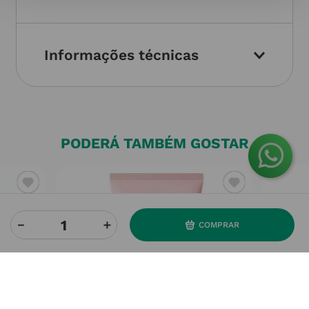
Informações técnicas
PODERÁ TAMBÉM GOSTAR
－
＋
COMPRAR