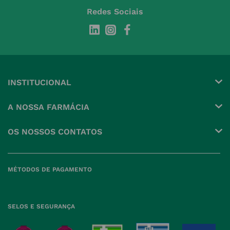
Redes Sociais
INSTITUCIONAL
Conta
A NOSSA FARMÁCIA
Pedidos
Grupo
OS NOSSOS CONTATOS
Produtos Favoritos
Perguntas Frequentes
(+351) 215 885 944 Chamada 
para rede fixa nacional
Termos e Condições
MÉTODOS DE PAGAMENTO
geral@nossafarmacia.pt
Política de Privacidade
Farmácias perto de si
Política de Cookies
SELOS E SEGURANÇA
Política de Devoluções