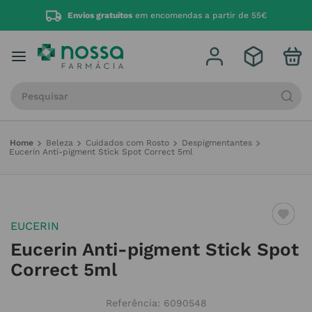
Medicamentos Sujeitos 
os gratuitos
em encomendas a partir de 55€
aqui
Procure por produto, marca ou categoria
Beleza
Cuidados com Rosto
Despigmentantes
Eucerin Anti-pigment Stick Spot Correct 5ml
EUCERIN
Eucerin Anti-pigment Stick Spot
Correct 5ml
Referência
:
6090548