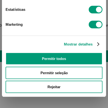
Estatísticas
EUCERIN
Marketing
Despig
Eucerin Anti-Pigment Creme Dia
Neore
C/cor Spf30 50ml
Mostrar detalhes
33
,
03
€
Permitir todos
ADICIONAR
Permitir seleção
Rejeitar