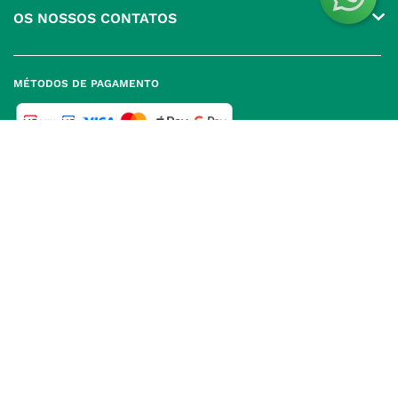
Grupo
OS NOSSOS CONTATOS
Produtos Favoritos
Perguntas Frequentes
(+351) 215 885 944 Chamada 
para rede fixa nacional
Termos e Condições
MÉTODOS DE PAGAMENTO
geral@nossafarmacia.pt
Política de Privacidade
Farmácias perto de si
Política de Cookies
Política de Devoluções
SELOS E SEGURANÇA