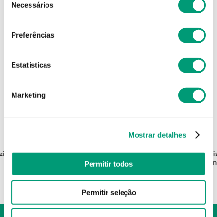
Necessários
de
consentimento
Preferências
Estatísticas
Marketing
Mostrar detalhes
NOREVA
zinc
Exfoliac Loção 125ml
Sebi
Un
Permitir todos
19
,
93
€
Permitir seleção
ADICIONAR