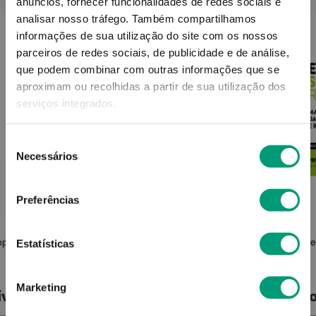
anúncios, fornecer funcionalidades de redes sociais e
analisar nosso tráfego.
Também compartilhamos
informações de sua utilização do site com os nossos
parceiros de redes sociais, de publicidade e de análise,
que podem combinar com outras informações que se
aproximam ou recolhidas a partir de sua utilização dos
serviços integrados.
Seleção
Necessários
de
consentimento
Preferências
FILORGA
mp 30
Filorga Time-Filler Intensive Sérum
Eve
Estatísticas
Multi Correção Rugas 30ml
Marketing
ível
Produto Indisponível
Pro