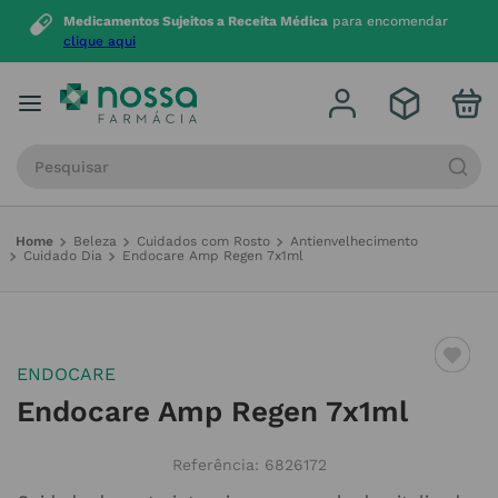
Medicamentos Sujeitos a Receita Médica
para encomendar
clique aqui
Procure por produto, marca ou categoria
Beleza
Cuidados com Rosto
Antienvelhecimento
Cuidado Dia
Endocare Amp Regen 7x1ml
ENDOCARE
Endocare Amp Regen 7x1ml
Referência
:
6826172