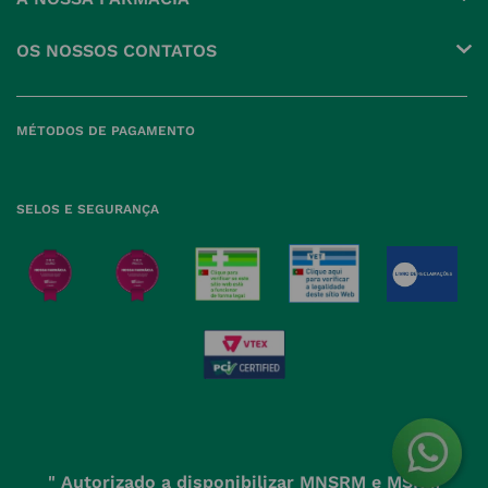
Pedidos
Grupo
OS NOSSOS CONTATOS
Produtos Favoritos
Perguntas Frequentes
(+351) 215 885 944 Chamada 
para rede fixa nacional
Termos e Condições
MÉTODOS DE PAGAMENTO
geral@nossafarmacia.pt
Política de Privacidade
Farmácias perto de si
Política de Cookies
SELOS E SEGURANÇA
Política de Devoluções
" Autorizado a disponibilizar MNSRM e MSRM