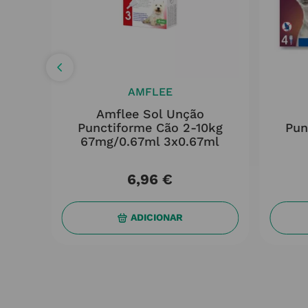
AMFLEE
Amflee Sol Unção
q
Punctiforme Cão 2-10kg
Pun
ml
67mg/0.67ml 3x0.67ml
6
,
96
€
ADICIONAR