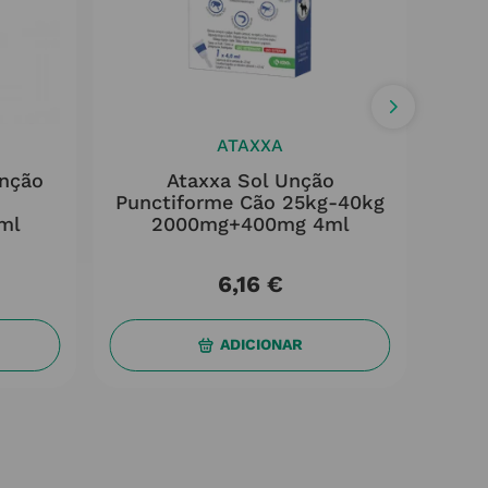
ATAXXA
Unção
Ataxxa Sol Unção
o
Punctiforme Cão 25kg-40kg
Pun
ml
2000mg+400mg 4ml
1
6
,
16
€
ADICIONAR