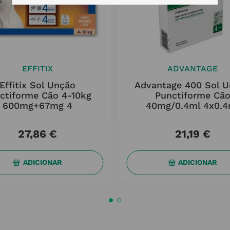
EFFITIX
ADVANTAGE
Effitix Sol Unção
Advantage 400 Sol 
ctiforme Cão 4-10kg
Punctiforme Cã
600mg+67mg 4
40mg/0.4ml 4x0.4
27
,
86
€
21
,
19
€
ADICIONAR
ADICIONAR