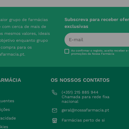
Subscreva para receber ofe
aior grupo de farmácias
exclusivas
e com cerca de mais de
s mesmos valores, ideais
 objetivo enquanto grupo
e compra para os
Ao confirmar o registo, aceito receber e
afarmacia.pt.
promoções da Nossa Farmácia
ARMÁCIA
OS NOSSOS CONTATOS
(+351) 215 885 944 
Chamada para rede fixa 
quentes
nacional
ições
geral@nossafarmacia.pt
ivacidade
Farmácias perto de si
okies