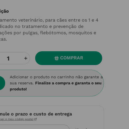
ição
amento veterinário, para cães entre os 1 e 4
ndicado no tratamento e prevenção de
tações por pulgas, flebótomos, mosquitos e
ças.
＋
COMPRAR
Adicionar o produto no carrinho não garante a
sua reserva.
Finalize a compra e garanta o seu
produto!
mule o prazo e custo de entrega
sei o meu código postal