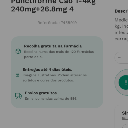
Punctiforme Cão 1-4kg
240mg+26.8mg 4
Descr
Medic
Referência
:
7458919
kg, i
infes
carra
Recolha gratuita na Farmácia
Recolha numa das mais de 120 Farmácias
－
perto de si.
Entregas até 4 dias úteis.
Imagens ilustrativas. Podem alterar os
sortidos e cores dos produtos.
Envios gratuitos
Em encomendas acima de 55€
Si
Não 