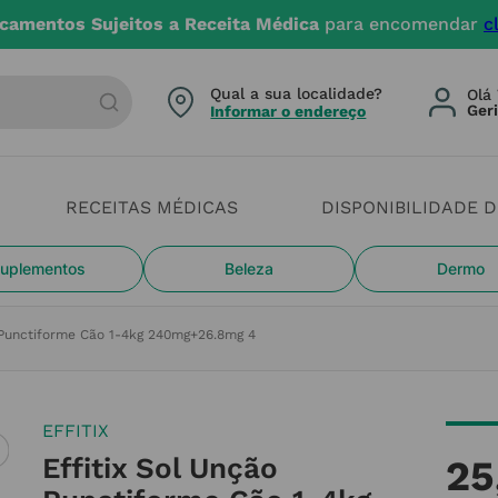
camentos Sujeitos a Receita Médica
para encomendar
c
arca ou categoria
Qual a sua localidade?
Olá 
Informar o endereço
RECEITAS MÉDICAS
DISPONIBILIDADE 
uplementos
Beleza
Dermo
 Punctiforme Cão 1-4kg 240mg+26.8mg 4
EFFITIX
Effitix Sol Unção
25