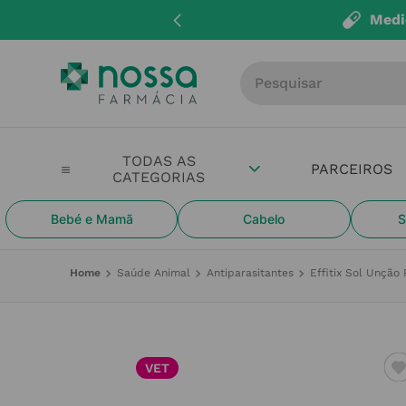
Medi
Procure por produto, m
PARCEIROS
Bebé e Mamã
Cabelo
S
Saúde Animal
Antiparasitantes
Effitix Sol Unção
VET