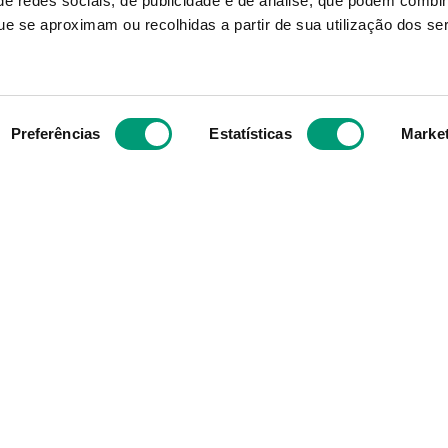
e redes sociais, de publicidade e de análise, que podem combi
e se aproximam ou recolhidas a partir de sua utilização dos se
12
,
22
€
8
,
28
€
ADICIONAR
ADICIONAR
Preferências
Estatísticas
Marke
Subscreva para receber ofe
aior grupo de farmácias
exclusivas
e com cerca de mais de
s mesmos valores, ideais
 objetivo enquanto grupo
e compra para os
Ao confirmar o registo, aceito receber e
afarmacia.pt.
promoções da Nossa Farmácia