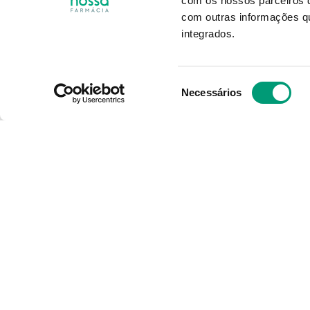
com os nossos parceiros d
com outras informações qu
11
,
85
€
integrados.
ADICIONAR
Seleção
Necessários
de
consentimento
O Grupo Nossa Farmácia é o m
em Portugal, conta atualment
400 farmácias que partilham o
e políticas de gestão. O nosso
é dar as melhores soluções d
consumidores através da noss