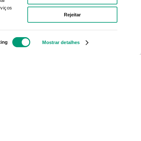
nar
rviços
4
,
32
€
Rejeitar
ADICIONAR
ting
Mostrar detalhes
rtas e novidades
Redes Sociais
Subscrever
-mails com notícias e