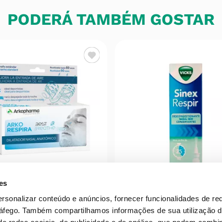
PODERÁ TAMBÉM GOSTAR
es
ARKO
VICKS
ersonalizar conteúdo e anúncios, fornecer funcionalidades de re
Respira Dilatador Nasal
Vicks Sinex Respir 0.
ráfego.
Também compartilhamos informações de sua utilização d
Reutilizável