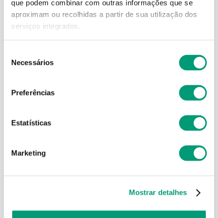
que podem combinar com outras informações que se
aproximam ou recolhidas a partir de sua utilização dos
serviços integrados.
Seleção
Necessários
de
consentimento
EASYSLIM
EASYSLIM
Preferências
Easyslim Duo Rapid Amp
Easyslim Lipo3 Comp 60
15x10ml
31
,
48
€
31
,
56
€
Estatísticas
ADICIONAR
ADICIONAR
Marketing
Mostrar detalhes