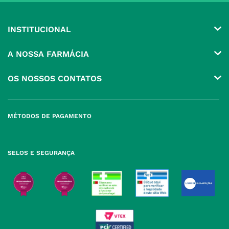
INSTITUCIONAL
Conta
A NOSSA FARMÁCIA
Pedidos
Grupo
OS NOSSOS CONTATOS
Produtos Favoritos
Perguntas Frequentes
(+351) 215 885 944 Chamada 
para rede fixa nacional
Termos e Condições
MÉTODOS DE PAGAMENTO
geral@nossafarmacia.pt
Política de Privacidade
Farmácias perto de si
Política de Cookies
SELOS E SEGURANÇA
Política de Devoluções