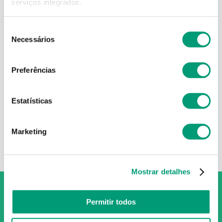
serviços integrados.
Seleção
Necessários
de
consentimento
DUPHALAC
Preferências
Duphalac 667 Mg/ml
7
,
44
€
Estatísticas
ADICIONAR
Marketing
Mostrar detalhes
Permitir todos