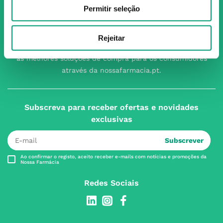
Permitir seleção
O Grupo Nossa Farmácia é o maior grupo de farmácias em
Portugal, conta atualmente com cerca de mais de 350
farmácias que partilham os mesmos valores, ideais e
Rejeitar
políticas de gestão. O nosso objetivo enquanto grupo é dar
as melhores soluções de compra para os consumidores
através da nossafarmacia.pt.
Subscreva para receber ofertas e novidades
exclusivas
Subscrever
Ao confirmar o registo, aceito receber e-mails com notícias e promoções da
Nossa Farmácia
Redes Sociais