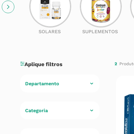
SOLARES
SUPLEMENTOS
2
Departamento
Cuidados de Saúde
(
2
)
Categoria
Stress e Regulação do Sono
(
2
)