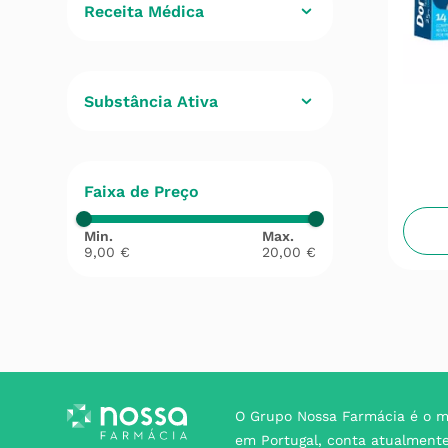
Receita Médica
Não
(
2
)
Substância Ativa
Hidrogenossuccinato de
doxilamina
(
2
)
Faixa de Preço
9,00 €
20,00 €
O Grupo Nossa Farmácia é o m
em Portugal, conta atualment