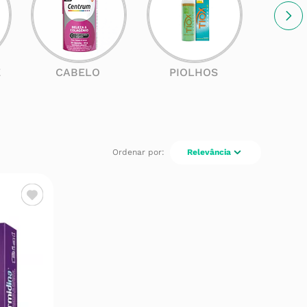
E
CABELO
PIOLHOS
SOL
Relevância