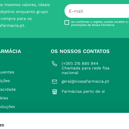
s mesmos valores, ideais
 objetivo enquanto grupo
e compra para os
Ao confirmar o registo, aceito receber e
afarmacia.pt.
promoções da Nossa Farmácia
ARMÁCIA
OS NOSSOS CONTATOS
(+351) 215 885 944 
Chamada para rede fixa 
quentes
nacional
ições
geral@nossafarmacia.pt
ivacidade
Farmácias perto de si
okies
voluções
es