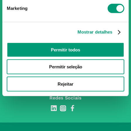
Portugal, conta atualmente com cerca de mais de 350
Marketing
farmácias que partilham os mesmos valores, ideais e
políticas de gestão. O nosso objetivo enquanto grupo é dar
as melhores soluções de compra para os consumidores
através da nossafarmacia.pt.
Mostrar detalhes
Permitir todos
Subscreva para receber ofertas e novidades
exclusivas
Permitir seleção
Subscrever
Ao confirmar o registo, aceito receber e-mails com notícias e promoções da
Rejeitar
Nossa Farmácia
Redes Sociais