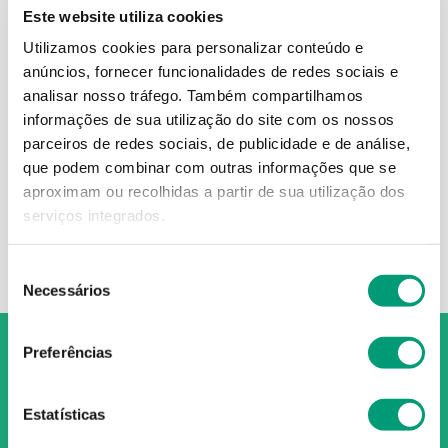
Este website utiliza cookies
Utilizamos cookies para personalizar conteúdo e
anúncios, fornecer funcionalidades de redes sociais e
DOCE ALÍVIO
analisar nosso tráfego.
Também compartilhamos
informações de sua utilização do site com os nossos
Doce Alívio Associação
parceiros de redes sociais, de publicidade e de análise,
8
,
28
€
que podem combinar com outras informações que se
aproximam ou recolhidas a partir de sua utilização dos
serviços integrados.
ADICIONAR
Seleção
Necessários
de
consentimento
Preferências
Estatísticas
O Grupo Nossa Farmácia é o maior grupo de farmácias em