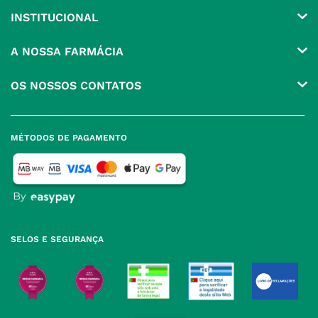
INSTITUCIONAL
Conta
A NOSSA FARMÁCIA
Pedidos
Grupo
OS NOSSOS CONTATOS
Produtos Favoritos
Perguntas Frequentes
(+351) 215 885 944 Chamada 
para rede fixa nacional
Termos e Condições
MÉTODOS DE PAGAMENTO
geral@nossafarmacia.pt
Política de Privacidade
Farmácias perto de si
Política de Cookies
Política de Devoluções
SELOS E SEGURANÇA