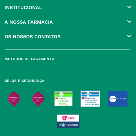
INSTITUCIONAL
Conta
A NOSSA FARMÁCIA
Pedidos
Grupo
OS NOSSOS CONTATOS
Produtos Favoritos
Perguntas Frequentes
(+351) 215 885 944 Chamada 
para rede fixa nacional
Termos e Condições
MÉTODOS DE PAGAMENTO
geral@nossafarmacia.pt
Política de Privacidade
Farmácias perto de si
Política de Cookies
SELOS E SEGURANÇA
Política de Devoluções