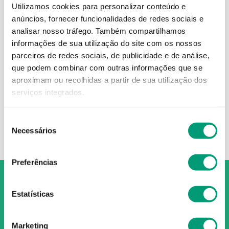
Utilizamos cookies para personalizar conteúdo e
anúncios, fornecer funcionalidades de redes sociais e
analisar nosso tráfego.
Também compartilhamos
informações de sua utilização do site com os nossos
DIOFLAV
DIOFLAV
parceiros de redes sociais, de publicidade e de análise,
Dioflav 1000 1000 Mg
Dioflav 500 Mg
que podem combinar com outras informações que se
aproximam ou recolhidas a partir de sua utilização dos
17
,
89
€
17
,
89
€
serviços integrados.
ADICIONAR
ADICIONAR
Seleção
Necessários
de
consentimento
Preferências
Estatísticas
O Grupo Nossa Farmácia é o maior grupo de farmácias em
Marketing