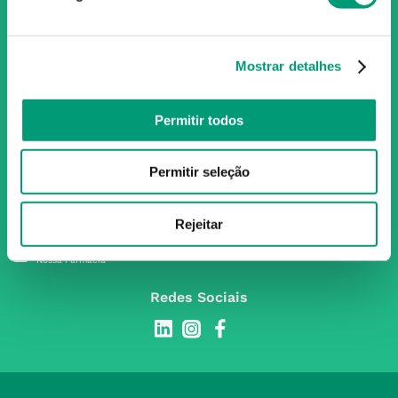
Portugal, conta atualmente com cerca de mais de 350
farmácias que partilham os mesmos valores, ideais e
políticas de gestão. O nosso objetivo enquanto grupo é dar
Mostrar detalhes
as melhores soluções de compra para os consumidores
através da nossafarmacia.pt.
Permitir todos
Subscreva para receber ofertas e novidades
Permitir seleção
exclusivas
Subscrever
Rejeitar
Ao confirmar o registo, aceito receber e-mails com notícias e promoções da
Nossa Farmácia
Redes Sociais