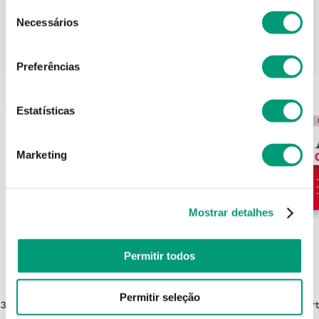
Seleção
Necessários
de
consentimento
PODERÁ TAMBÉM GOSTAR
Preferências
Estatísticas
Marketing
Mostrar detalhes
Permitir todos
MINAMI
Permitir seleção
3 100
Minami Morepa Original Cáps 30
Ar