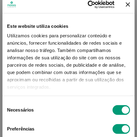
Este website utiliza cookies
Utilizamos cookies para personalizar conteúdo e
anúncios, fornecer funcionalidades de redes sociais e
analisar nosso tráfego.
Também compartilhamos
informações de sua utilização do site com os nossos
parceiros de redes sociais, de publicidade e de análise,
ADVANCIS
GENERIS
que podem combinar com outras informações que se
Advancis Ómega-3 Super
Omega 3 Generis Cáps 30
aproximam ou recolhidas a partir de sua utilização dos
Epa Cáps 30
serviços integrados.
23
,
35
€
10
,
31
€
Seleção
Necessários
de
ADICIONAR
ADICIONAR
consentimento
Preferências