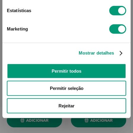
Estatísticas
Marketing
Mostrar detalhes
Permitir todos
BIOACTIVO
MINAMI
Bioactivo Cardio Cáps 60
Minami Morepa Original
Permitir seleção
Cáps 30
15
,
46
€
35
,
74
€
Rejeitar
ADICIONAR
ADICIONAR