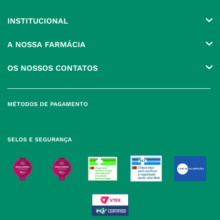
INSTITUCIONAL
Conta
A NOSSA FARMÁCIA
Pedidos
Grupo
OS NOSSOS CONTATOS
Produtos Favoritos
Perguntas Frequentes
(+351) 215 885 944 Chamada 
para rede fixa nacional
Termos e Condições
MÉTODOS DE PAGAMENTO
geral@nossafarmacia.pt
Política de Privacidade
Farmácias perto de si
Política de Cookies
SELOS E SEGURANÇA
Política de Devoluções