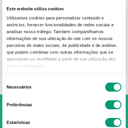
Este website utiliza cookies
Utilizamos cookies para personalizar conteúdo e
anúncios, fornecer funcionalidades de redes sociais e
DICLODENT
analisar nosso tráfego.
Também compartilhamos
Diclodent 0.074% Solução
informações de sua utilização do site com os nossos
Bucal 0.74 Mg/ml
parceiros de redes sociais, de publicidade e de análise,
8
,
32
€
que podem combinar com outras informações que se
aproximam ou recolhidas a partir de sua utilização dos
serviços integrados.
ADICIONAR
Seleção
Necessários
de
consentimento
Preferências
Estatísticas