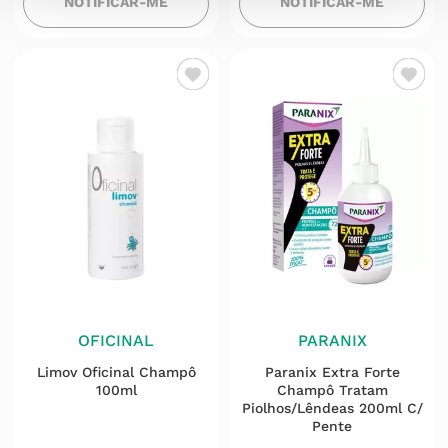
NOTIFICAR-ME
NOTIFICAR-ME
OFICINAL
PARANIX
Limov Oficinal Champô
Paranix Extra Forte
100ml
Champô Tratam
Piolhos/lêndeas 200ml C/
Pente