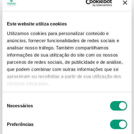
Este website utiliza cookies
Utilizamos cookies para personalizar conteúdo e
anúncios, fornecer funcionalidades de redes sociais e
analisar nosso tráfego.
Também compartilhamos
informações de sua utilização do site com os nossos
parceiros de redes sociais, de publicidade e de análise,
PARANIX
PURESSENTIEL
que podem combinar com outras informações que se
Paranix Express Champô
Puressentiel Anti-Piolhos
aproximam ou recolhidas a partir de sua utilização dos
Tratam Piolhos/lêndeas
Champô Máscara 150ml C/
serviços integrados.
200ml C/ Pente
Pente
20
,
71
€
18
,
87
€
23
,
01
€
Seleção
Necessários
de
ADICIONAR
ADICIONAR
consentimento
Preferências