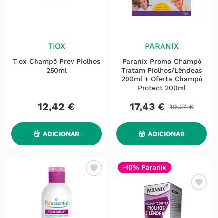
TIOX
PARANIX
Tiox Champô Prev Piolhos
Paranix Promo Champô
250ml
Tratam Piolhos/lêndeas
200ml + Oferta Champô
Protect 200ml
12
,
42
€
17
,
43
€
19
,
37
€
ADICIONAR
ADICIONAR
-10% Paranix