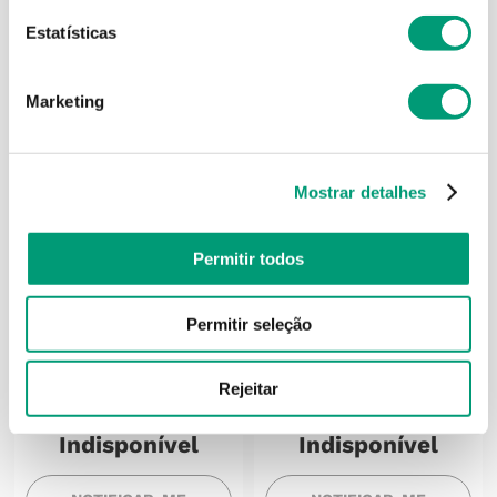
Estatísticas
Marketing
Mostrar detalhes
Permitir todos
ELIMAX
TRICOVEL
Permitir seleção
Elimax Champô
Tricovel Neopikok.o.
Piolhos/lêndeas 100ml
Champô Neo Pidok.o.
150ml
Rejeitar
Produto
Produto
Indisponível
Indisponível