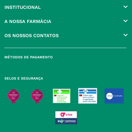
INSTITUCIONAL
Conta
A NOSSA FARMÁCIA
Pedidos
Grupo
OS NOSSOS CONTATOS
Produtos Favoritos
Perguntas Frequentes
(+351) 215 885 944 Chamada 
para rede fixa nacional
Termos e Condições
MÉTODOS DE PAGAMENTO
geral@nossafarmacia.pt
Política de Privacidade
Farmácias perto de si
Política de Cookies
SELOS E SEGURANÇA
Política de Devoluções