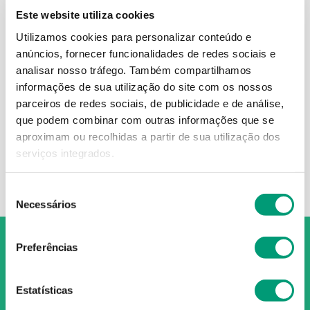
Este website utiliza cookies
Utilizamos cookies para personalizar conteúdo e
anúncios, fornecer funcionalidades de redes sociais e
DAGESIL
analisar nosso tráfego.
Também compartilhamos
informações de sua utilização do site com os nossos
Dagesil 10 Mg/g
parceiros de redes sociais, de publicidade e de análise,
4
,
98
€
que podem combinar com outras informações que se
aproximam ou recolhidas a partir de sua utilização dos
serviços integrados.
ADICIONAR
Seleção
Necessários
de
consentimento
Preferências
Estatísticas
O Grupo Nossa Farmácia é o maior grupo de farmácias em