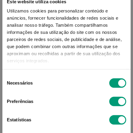
Este website utiliza cookies
Utilizamos cookies para personalizar conteúdo e
anúncios, fornecer funcionalidades de redes sociais e
analisar nosso tráfego.
Também compartilhamos
informações de sua utilização do site com os nossos
parceiros de redes sociais, de publicidade e de análise,
NANCARE
BIOACTIVO
que podem combinar com outras informações que se
aproximam ou recolhidas a partir de sua utilização dos
Nancare Vitamina D Gotas
Bioactivo Vit D Cáps 80
serviços integrados.
Orais 10ml
12
,
67
€
14
,
94
€
Seleção
Necessários
de
ADICIONAR
ADICIONAR
consentimento
Preferências
Estatísticas