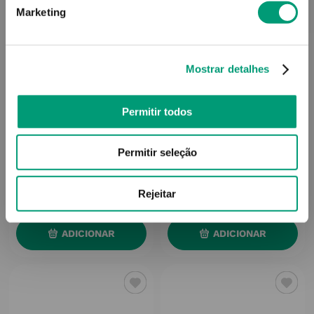
Marketing
Mostrar detalhes
Permitir todos
HUMANA
TECNILOR
Permitir seleção
Vitadé Sol Oral 15ml
Vita D 1000 Tecnilor Spray
Oral 10ml
12
,
28
€
13
,
59
€
Rejeitar
ADICIONAR
ADICIONAR