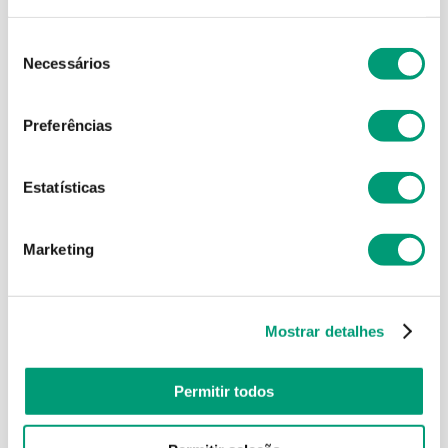
Seleção
Necessários
de
consentimento
Preferências
Estatísticas
COTTONS
COTTONS
Cottons Penso Higiénico
Cottons Penso Higiénico
Marketing
C/ Abas Super Ultra-Fino
C/ Abas Regular Ultra-
12
Fino 14
4
,
12
€
4
,
12
€
Mostrar detalhes
ADICIONAR
ADICIONAR
Permitir todos