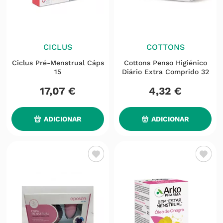
CICLUS
COTTONS
Ciclus Pré-Menstrual Cáps
Cottons Penso Higiénico
15
Diário Extra Comprido 32
17
,
07
€
4
,
32
€
ADICIONAR
ADICIONAR