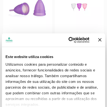
SANGOOL
SANGOOL
Sangool Copo Menstrual
Sangool Copo Menstrual
T2
T1
Este website utiliza cookies
17
,
62
€
18
,
25
€
Utilizamos cookies para personalizar conteúdo e
anúncios, fornecer funcionalidades de redes sociais e
analisar nosso tráfego.
Também compartilhamos
ADICIONAR
ADICIONAR
informações de sua utilização do site com os nossos
parceiros de redes sociais, de publicidade e de análise,
que podem combinar com outras informações que se
aproximam ou recolhidas a partir de sua utilização dos
serviços integrados.