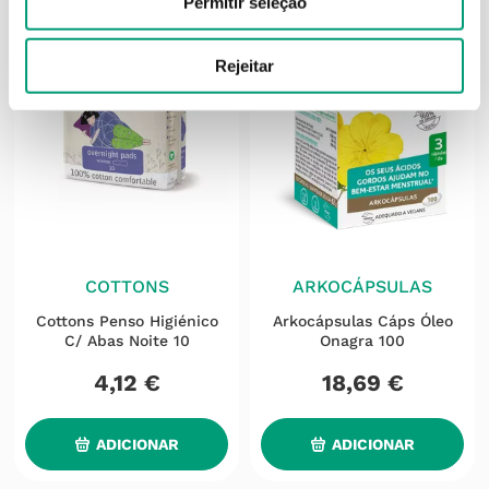
Permitir seleção
Rejeitar
COTTONS
ARKOCÁPSULAS
Cottons Penso Higiénico
Arkocápsulas Cáps Óleo
C/ Abas Noite 10
Onagra 100
4
,
12
€
18
,
69
€
ADICIONAR
ADICIONAR