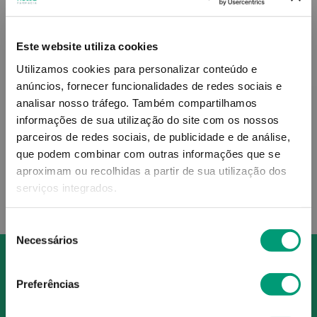
Este website utiliza cookies
CHOLAGUTT
CHOLAGUTT
Utilizamos cookies para personalizar conteúdo e
anúncios, fornecer funcionalidades de redes sociais e
Cholagutt A Sol Oral Gta
Cholagutt Detox Cáps 60
30ml
analisar nosso tráfego.
Também compartilhamos
informações de sua utilização do site com os nossos
9
,
10
€
13
,
99
€
parceiros de redes sociais, de publicidade e de análise,
que podem combinar com outras informações que se
ADICIONAR
ADICIONAR
aproximam ou recolhidas a partir de sua utilização dos
serviços integrados.
Seleção
Necessários
de
consentimento
Preferências