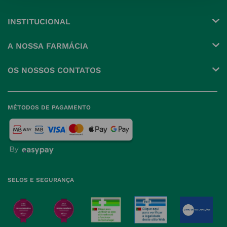
INSTITUCIONAL
Conta
A NOSSA FARMÁCIA
Pedidos
Grupo
OS NOSSOS CONTATOS
Produtos Favoritos
Perguntas Frequentes
(+351) 215 885 944 Chamada 
para rede fixa nacional
Termos e Condições
MÉTODOS DE PAGAMENTO
geral@nossafarmacia.pt
Política de Privacidade
Farmácias perto de si
Política de Cookies
Política de Devoluções
SELOS E SEGURANÇA