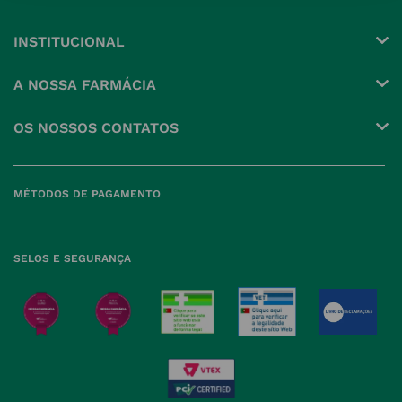
INSTITUCIONAL
Conta
A NOSSA FARMÁCIA
Pedidos
Grupo
OS NOSSOS CONTATOS
Produtos Favoritos
Perguntas Frequentes
(+351) 215 885 944 Chamada 
para rede fixa nacional
Termos e Condições
MÉTODOS DE PAGAMENTO
geral@nossafarmacia.pt
Política de Privacidade
Farmácias perto de si
Política de Cookies
SELOS E SEGURANÇA
Política de Devoluções