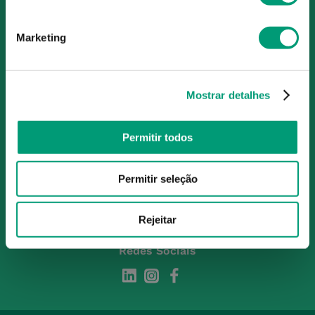
O Grupo Nossa Farmácia é o maior grupo de farmácias em
Portugal, conta atualmente com cerca de mais de 350
Marketing
farmácias que partilham os mesmos valores, ideais e
políticas de gestão. O nosso objetivo enquanto grupo é dar
as melhores soluções de compra para os consumidores
através da nossafarmacia.pt.
Mostrar detalhes
Permitir todos
Subscreva para receber ofertas e novidades
exclusivas
Permitir seleção
Subscrever
Ao confirmar o registo, aceito receber e-mails com notícias e promoções da
Rejeitar
Nossa Farmácia
Redes Sociais