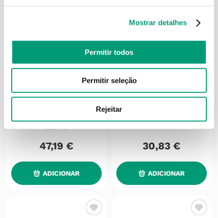
Mostrar detalhes
Permitir todos
Permitir seleção
CEREBRUM
CEREBRUM
Rejeitar
Cerebrum Forte Promo
Cerebrum Kids Cáps 80
Amp Beb 30 + Oferta Amp
Beb 10
47
,
19
€
30
,
83
€
ADICIONAR
ADICIONAR