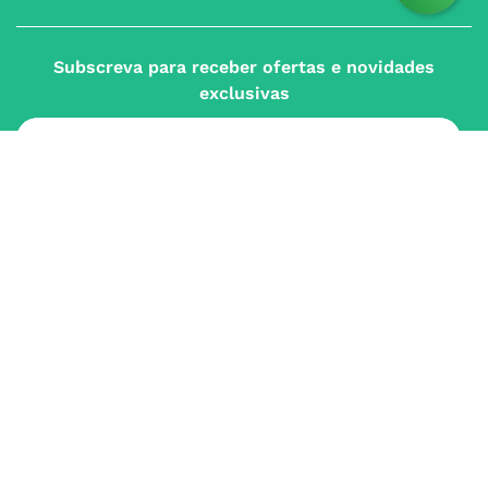
Subscreva para receber ofertas e novidades
exclusivas
Subscrever
Ao confirmar o registo, aceito receber e-mails com notícias e promoções da
Nossa Farmácia
Redes Sociais
INSTITUCIONAL
Conta
A NOSSA FARMÁCIA
Pedidos
Grupo
OS NOSSOS CONTATOS