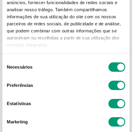
anúncios, fornecer funcionalidades de redes sociais e
analisar nosso tráfego.
Também compartilhamos
informações de sua utilização do site com os nossos
parceiros de redes sociais, de publicidade e de análise,
que podem combinar com outras informações que se
aproximam ou recolhidas a partir de sua utilização dos
serviços integrados.
CEREBRUM
CEREBRUM
Cerebrum Energy Amp
Cerebrum Gold 50+ Amp
Seleção
Beb 30x10ml
Beb 20x10ml
Necessários
de
21
,
95
€
36
,
21
€
consentimento
Preferências
ADICIONAR
ADICIONAR
Estatísticas
Marketing