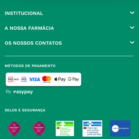
INSTITUCIONAL
Conta
A NOSSA FARMÁCIA
Pedidos
Grupo
OS NOSSOS CONTATOS
Produtos Favoritos
Perguntas Frequentes
(+351) 215 885 944 Chamada 
para rede fixa nacional
Termos e Condições
MÉTODOS DE PAGAMENTO
geral@nossafarmacia.pt
Política de Privacidade
Farmácias perto de si
Política de Cookies
Política de Devoluções
SELOS E SEGURANÇA