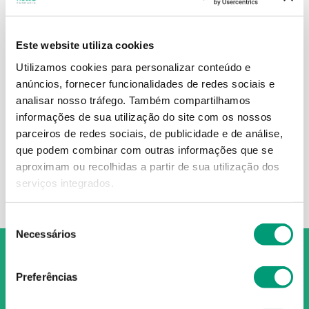
Este website utiliza cookies
CERBON6
Utilizamos cookies para personalizar conteúdo e
anúncios, fornecer funcionalidades de redes sociais e
Cerbon6 Vita Comp Revest
60
analisar nosso tráfego.
Também compartilhamos
informações de sua utilização do site com os nossos
19
,
30
€
parceiros de redes sociais, de publicidade e de análise,
que podem combinar com outras informações que se
ADICIONAR
aproximam ou recolhidas a partir de sua utilização dos
serviços integrados.
Seleção
Necessários
de
consentimento
Preferências