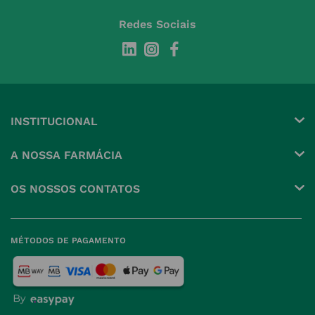
Redes Sociais
INSTITUCIONAL
Conta
A NOSSA FARMÁCIA
Pedidos
Grupo
OS NOSSOS CONTATOS
Produtos Favoritos
Perguntas Frequentes
(+351) 215 885 944 Chamada 
para rede fixa nacional
Termos e Condições
MÉTODOS DE PAGAMENTO
geral@nossafarmacia.pt
Política de Privacidade
Farmácias perto de si
Política de Cookies
Política de Devoluções