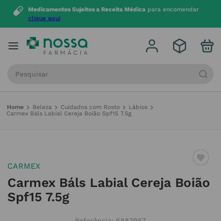
Medicamentos Sujeitos a Receita Médica
para encomendar
clique aqui
Procure por produto, marca ou categoria
Beleza
Cuidados com Rosto
Lábios
Carmex Báls Labial Cereja Boião Spf15 7.5g
CARMEX
Carmex Báls Labial Cereja Boião
Spf15 7.5g
Referência
:
6883967