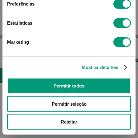
Preferências
Estatísticas
SVR
eparador
Cicavit+ Levres Máscara Lábios
Enecta
Reparadora/calm/alisadora 5ml
Marketing
Produto Indisponível
Pro
Mostrar detalhes
NOTIFICAR-ME
Permitir todos
Permitir seleção
Rejeitar