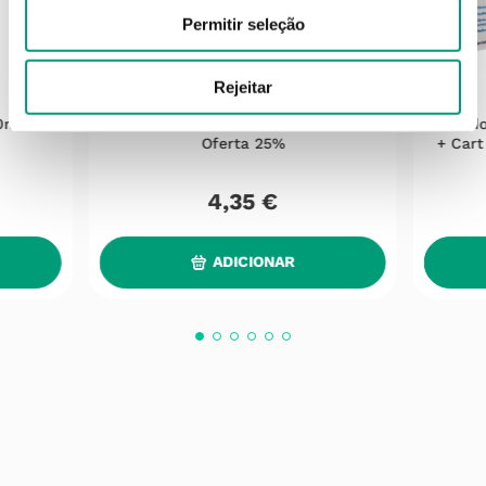
Permitir seleção
Rejeitar
LIBENAR
0ml
Libenar Promo Soro Fisiol 25x5ml C/
Rhinod
Oferta 25%
+ Cart
4
,
35
€
ADICIONAR