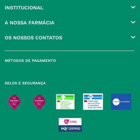
INSTITUCIONAL
Conta
A NOSSA FARMÁCIA
Pedidos
Grupo
OS NOSSOS CONTATOS
Produtos Favoritos
Perguntas Frequentes
(+351) 215 885 944 Chamada 
para rede fixa nacional
Termos e Condições
MÉTODOS DE PAGAMENTO
geral@nossafarmacia.pt
Política de Privacidade
Farmácias perto de si
Política de Cookies
SELOS E SEGURANÇA
Política de Devoluções