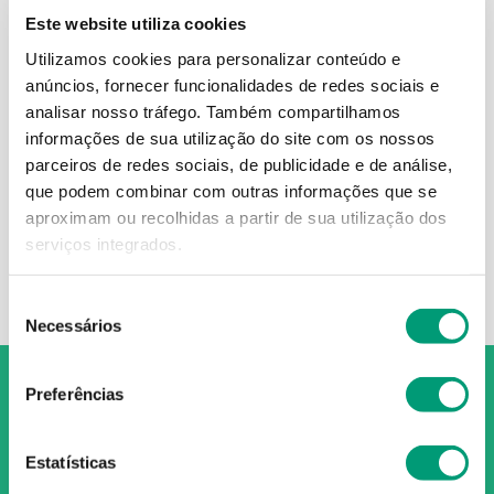
Este website utiliza cookies
Utilizamos cookies para personalizar conteúdo e
anúncios, fornecer funcionalidades de redes sociais e
BLEPHAGEL
analisar nosso tráfego.
Também compartilhamos
informações de sua utilização do site com os nossos
Blephagel Gel 40g
parceiros de redes sociais, de publicidade e de análise,
17
,
45
€
que podem combinar com outras informações que se
aproximam ou recolhidas a partir de sua utilização dos
serviços integrados.
ADICIONAR
Seleção
Necessários
de
consentimento
Preferências
Estatísticas
O Grupo Nossa Farmácia é o maior grupo de farmácias em