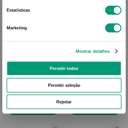
Estatísticas
Marketing
Mostrar detalhes
BLEDINA
BLEDINA
Permitir todos
Blédina Fruta Pura Saq
Blédina Fruta Pura Saq
Maçã/banana 6m+ 85g
Frutos Variados 6m+ 85g
Permitir seleção
1
,
66
€
1
,
66
€
Rejeitar
ADICIONAR
ADICIONAR