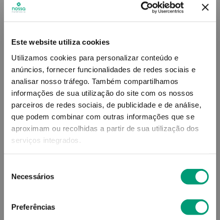
Este website utiliza cookies
Utilizamos cookies para personalizar conteúdo e
anúncios, fornecer funcionalidades de redes sociais e
analisar nosso tráfego.
Também compartilhamos
BLEDINA
BLEDINA
informações de sua utilização do site com os nossos
parceiros de redes sociais, de publicidade e de análise,
Blédina Fruta Pura Saq
Blédina Fruta Pura Saq
Maçã/pêra 6m+ 85g
Maçã/manga/laranja 6m+
que podem combinar com outras informações que se
85g
aproximam ou recolhidas a partir de sua utilização dos
1
,
66
€
1
,
66
€
serviços integrados.
Seleção
ADICIONAR
ADICIONAR
Necessários
de
consentimento
Preferências