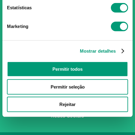
Estatísticas
O Grupo Nossa Farmácia é o maior grupo de farmácias em
Portugal, conta atualmente com cerca de mais de 350
farmácias que partilham os mesmos valores, ideais e
Marketing
políticas de gestão. O nosso objetivo enquanto grupo é dar
as melhores soluções de compra para os consumidores
através da nossafarmacia.pt.
Mostrar detalhes
Permitir todos
Subscreva para receber ofertas e novidades
exclusivas
Permitir seleção
Subscrever
Ao confirmar o registo, aceito receber e-mails com notícias e promoções da
Nossa Farmácia
Rejeitar
Redes Sociais