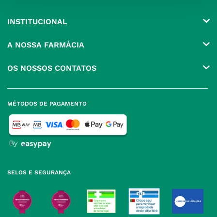
INSTITUCIONAL
Conta
A NOSSA FARMÁCIA
Pedidos
Grupo
OS NOSSOS CONTATOS
Produtos Favoritos
Perguntas Frequentes
(+351) 215 885 944 Chamada 
para rede fixa nacional
Termos e Condições
MÉTODOS DE PAGAMENTO
geral@nossafarmacia.pt
Política de Privacidade
Farmácias perto de si
Política de Cookies
Política de Devoluções
SELOS E SEGURANÇA