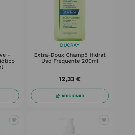
DUCRAY
ve -
Extra-Doux Champô Hidrat
iótico
Uso Frequente 200ml
ml
12
,
33
€
ADICIONAR