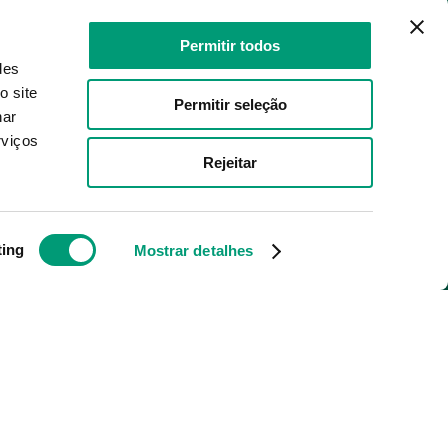
Permitir todos
des
o site
Permitir seleção
nar
SELOS E SEGURANÇA
rviços
Rejeitar
ting
Mostrar detalhes
ilio através da Internet, pelo Infarmed. "
 by
Developed and evolved by