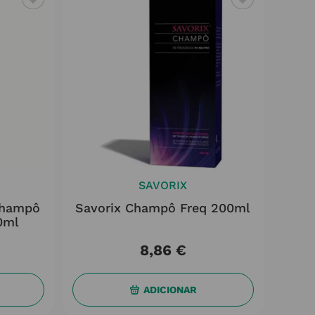
SAVORIX
 Champô
Savorix Champô Freq 200ml
0ml
8
,
86
€
ADICIONAR