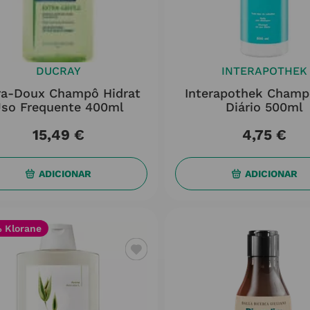
DUCRAY
INTERAPOTHEK
ra-Doux Champô Hidrat
Interapothek Champ
so Frequente 400ml
Diário 500ml
15
,
49
€
4
,
75
€
ADICIONAR
ADICIONAR
 Klorane