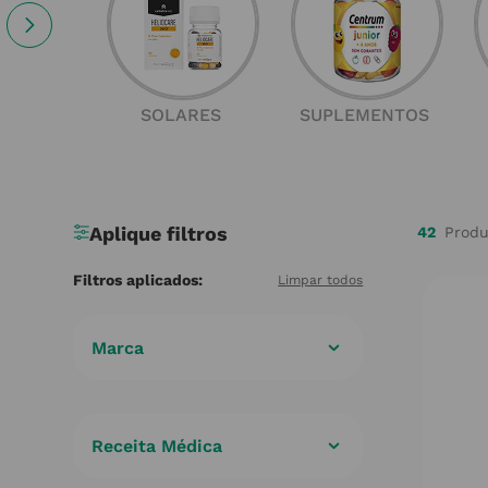
SOLARES
SUPLEMENTOS
42
Marca
ALPHA
(
1
)
APIVITA
(
2
)
Receita Médica
BIODERMA
(
3
)
Não
(
42
)