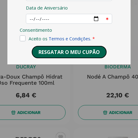
DUCRAY
BIODERMA
ra-Doux Champô Hidrat
Nodé A Champô 4
Uso Frequente 100ml
6
,
84
€
22
,
10
€
ADICIONAR
ADICIONAR