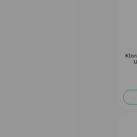
Klor
U