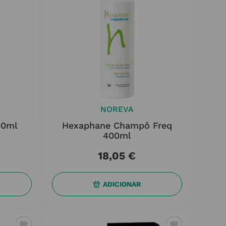
NOREVA
00ml
Hexaphane Champô Freq
400ml
18
,
05
€
ADICIONAR