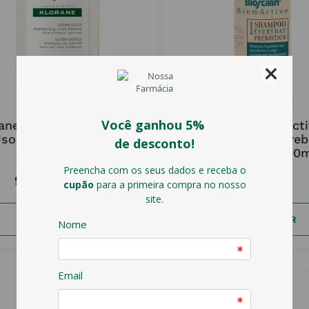
KLORANE
BIOSCALIN
ane Leite Aveia Champô
Bioscalin Biomacti
so Frequente 200ml
Boiron Champô Preb
Uso Diário 200
9
,
02
€
9
,
97
€
12
,
03
€
ADICIONAR
ADICIONAR