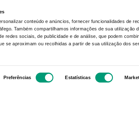
(+351) 215 885 944 
Chamada para rede fixa 
es
quentes
nacional
ersonalizar conteúdo e anúncios, fornecer funcionalidades de re
ições
geral@nossafarmacia.pt
ráfego.
Também compartilhamos informações de sua utilização d
ivacidade
Farmácias perto de si
e redes sociais, de publicidade e de análise, que podem combi
okies
e se aproximam ou recolhidas a partir de sua utilização dos se
voluções
Preferências
Estatísticas
Marke
M mediante receita médica, e produtos de Saúde ao domic
Powered