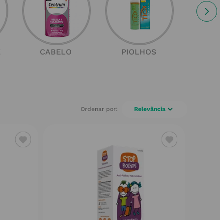
E
CABELO
PIOLHOS
SOL
Relevância