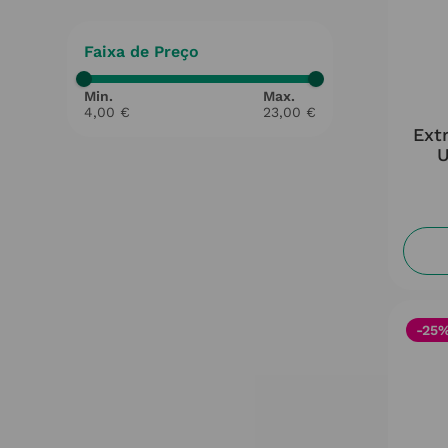
BIOSCALIN
(
1
)
D AVEIA
(
1
)
Faixa de Preço
DUCRAY
(
3
)
4,00 €
23,00 €
EDOLTAR
(
1
)
Ext
U
FOAMIE
(
1
)
INTERAPOTHEK
(
1
)
ISDIN
(
1
)
-25%