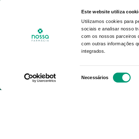
Conta
Grupo
Este website utiliza cooki
Pedidos
Perguntas Fre
Utilizamos cookies para p
Nossa Farmácia +
Termos e Cond
sociais e analisar nosso t
Produtos Favoritos
Política de Pr
com os nossos parceiros d
Política de Co
com outras informações qu
integrados.
Política de De
Seleção
Necessários
de
consentimento
" Autorizado a disponibilizar MNSRM e MSR