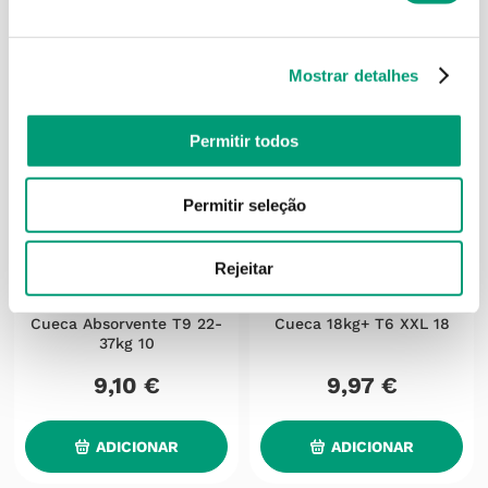
Mostrar detalhes
Permitir todos
Permitir seleção
Rejeitar
LIBERO
ABENA
Libero Sleep Tight Fralda
Bambo Nature Fralda
Cueca Absorvente T9 22-
Cueca 18kg+ T6 XXL 18
37kg 10
9
,
10
€
9
,
97
€
ADICIONAR
ADICIONAR