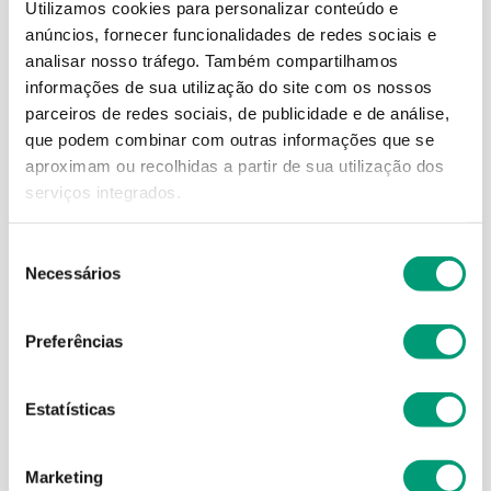
Utilizamos cookies para personalizar conteúdo e
anúncios, fornecer funcionalidades de redes sociais e
analisar nosso tráfego.
Também compartilhamos
informações de sua utilização do site com os nossos
parceiros de redes sociais, de publicidade e de análise,
que podem combinar com outras informações que se
aproximam ou recolhidas a partir de sua utilização dos
serviços integrados.
MUUMI BABY
LIBERO
Muumi Baby Walkers
Libero Sleep Tight Fralda
Seleção
Fralda Cueca T5 10-15kg
Cueca Absorvente T10 35-
Necessários
de
54
60kg 9
consentimento
32
,
55
€
9
,
91
€
Preferências
ADICIONAR
ADICIONAR
Estatísticas
Marketing