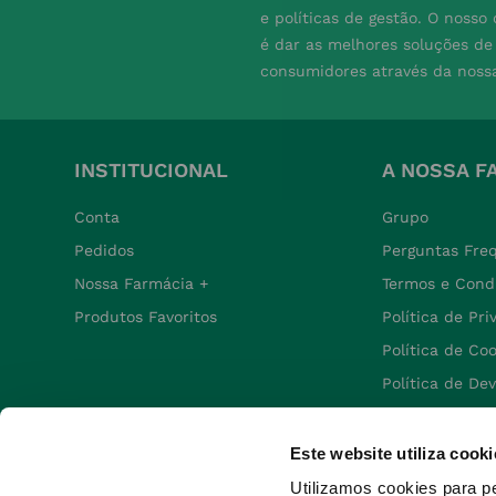
e políticas de gestão. O nosso
é dar as melhores soluções d
consumidores através da noss
INSTITUCIONAL
A NOSSA F
Conta
Grupo
Pedidos
Perguntas Fre
Nossa Farmácia +
Termos e Cond
Produtos Favoritos
Política de Pr
Política de Co
Política de De
Este website utiliza cooki
Utilizamos cookies para p