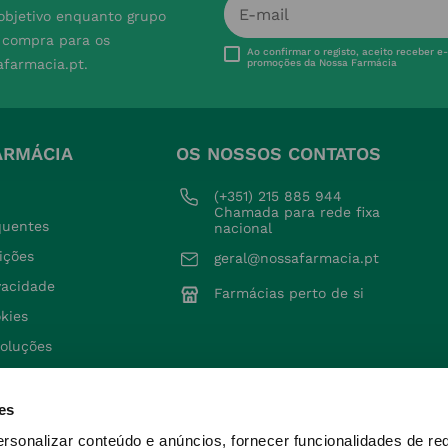
 objetivo enquanto grupo
e compra para os
Ao confirmar o registo, aceito receber e
afarmacia.pt.
promoções da Nossa Farmácia
ARMÁCIA
OS NOSSOS CONTATOS
(+351) 215 885 944 
Chamada para rede fixa 
quentes
nacional
ições
geral@nossafarmacia.pt
ivacidade
Farmácias perto de si
okies
voluções
es
ersonalizar conteúdo e anúncios, fornecer funcionalidades de re