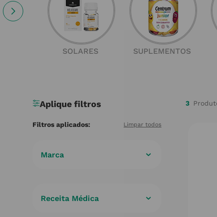
SOLARES
SUPLEMENTOS
3
Marca
BIOLYS
(
1
)
PROMIL
(
2
)
Receita Médica
Não
(
3
)