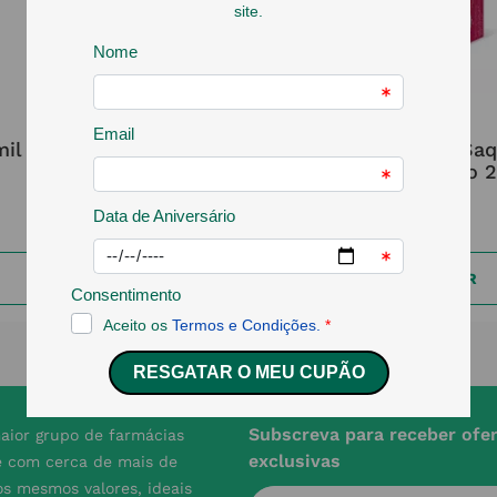
PROMIL
BIOLYS
il Plus Pó Sol Oral Saq
Biolys Chá Sa
14x5g
Amamentação 
20
,
17
€
9
,
12
€
ADICIONAR
ADICIONAR
Subscreva para receber ofe
aior grupo de farmácias
exclusivas
e com cerca de mais de
s mesmos valores, ideais