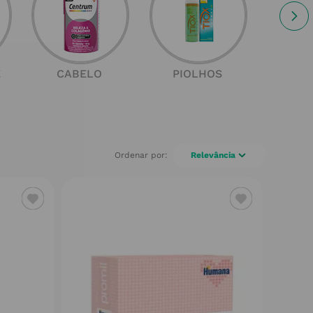
E
CABELO
PIOLHOS
SOL
Relevância