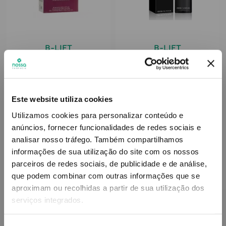
B-LIFT
B-LIFT
B-Lift Pérolas Q10 Rosto
B-Lift Age Supreme Água
Anti-Idade 28x0.34ml
Termal Tonificante Ativa
200ml
Este website utiliza cookies
20
,
24
€
29
,
63
€
Utilizamos cookies para personalizar conteúdo e
anúncios, fornecer funcionalidades de redes sociais e
ADICIONAR
ADICIONAR
analisar nosso tráfego.
Também compartilhamos
informações de sua utilização do site com os nossos
parceiros de redes sociais, de publicidade e de análise,
que podem combinar com outras informações que se
aproximam ou recolhidas a partir de sua utilização dos
serviços integrados.