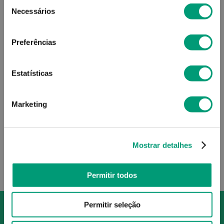
Seleção
Necessários
de
consentimento
Preferências
B-LIFT
Estatísticas
B-Lift Age Supreme Active
Hyaluronic Sérum 15ml
Marketing
55
,
70
€
Mostrar detalhes
ADICIONAR
Permitir todos
Permitir seleção