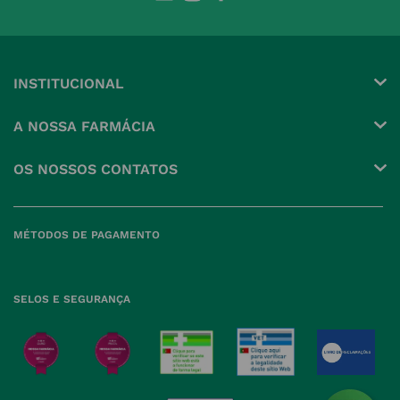
INSTITUCIONAL
Conta
A NOSSA FARMÁCIA
Pedidos
Grupo
OS NOSSOS CONTATOS
Produtos Favoritos
Perguntas Frequentes
(+351) 215 885 944 Chamada 
para rede fixa nacional
Termos e Condições
MÉTODOS DE PAGAMENTO
geral@nossafarmacia.pt
Política de Privacidade
Farmácias perto de si
Política de Cookies
SELOS E SEGURANÇA
Política de Devoluções