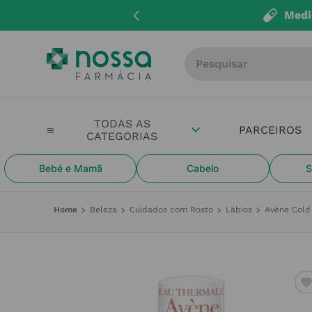
Medi
Procure por produto, m
PARCEIROS
Bebé e Mamã
Cabelo
S
Beleza
Cuidados com Rosto
Lábios
Avène Cold 