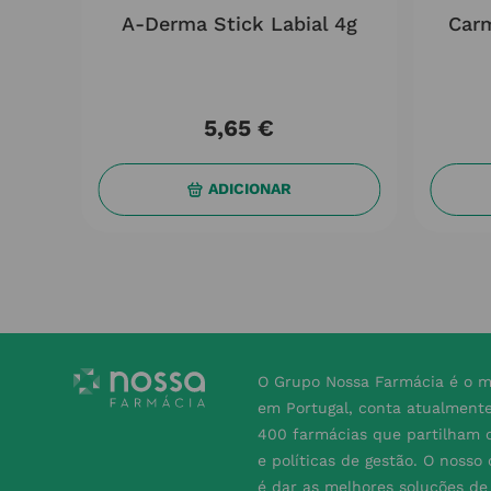
rador
A-Derma Stick Labial 4g
Carm
5
,
65
€
ADICIONAR
O Grupo Nossa Farmácia é o m
em Portugal, conta atualment
400 farmácias que partilham o
e políticas de gestão. O nosso
é dar as melhores soluções d