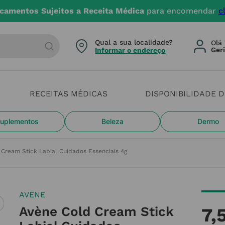
camentos Sujeitos a Receita Médica
para encomendar
c
arca ou categoria
Qual a sua localidade?
Olá 
Informar o endereço
RECEITAS MÉDICAS
DISPONIBILIDADE 
uplementos
Beleza
Dermo
Cream Stick Labial Cuidados Essenciais 4g
AVENE
Avène Cold Cream Stick
7
,