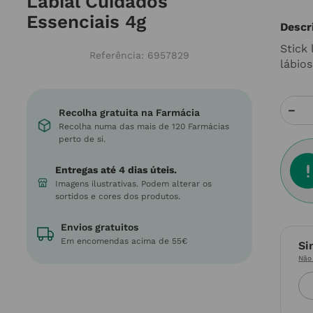
Labial Cuidados
Essenciais 4g
Descr
Stick 
Referência
:
6957829
lábios
－
Recolha gratuita na Farmácia
Recolha numa das mais de 120 Farmácias
perto de si.
Entregas até 4 dias úteis.
Imagens ilustrativas. Podem alterar os
sortidos e cores dos produtos.
Envios gratuitos
Em encomendas acima de 55€
Si
Não 