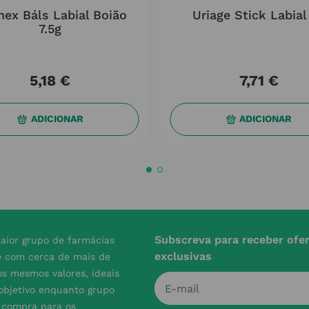
ex Báls Labial Boião
Uriage Stick Labial
7.5g
5
,
18
€
7
,
71
€
ADICIONAR
ADICIONAR
Subscreva para receber ofe
aior grupo de farmácias
exclusivas
e com cerca de mais de
s mesmos valores, ideais
 objetivo enquanto grupo
e compra para os