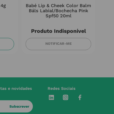
 4g
Babé Lip & Cheek Color Balm
Ci
Báls Labial/bochecha Pink
Spf50 20ml
Rep
Produto Indisponível
NOTIFICAR-ME
rtas e novidades
Redes Sociais
Subscrever