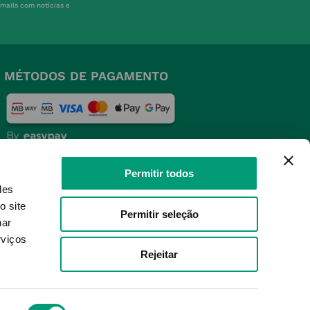
-mails com notícias e
MÉTODOS DE PAGAMENTO
Permitir todos
SELOS E SEGURANÇA
des
o site
Permitir seleção
nar
rviços
Rejeitar