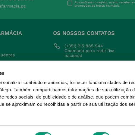
Ao confirmar o registo, aceito receber e
afarmacia.pt.
promoções da Nossa Farmácia
ARMÁCIA
OS NOSSOS CONTATOS
(+351) 215 885 944 
Chamada para rede fixa 
quentes
nacional
ições
geral@nossafarmacia.pt
es
ivacidade
Farmácias perto de si
okies
ersonalizar conteúdo e anúncios, fornecer funcionalidades de re
ráfego.
Também compartilhamos informações de sua utilização d
voluções
e redes sociais, de publicidade e de análise, que podem combi
e se aproximam ou recolhidas a partir de sua utilização dos se