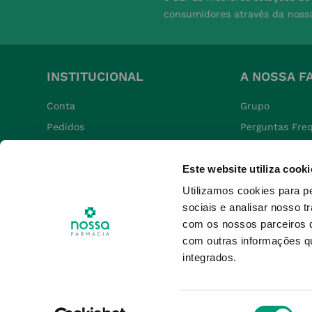
consumidores através da noss
INSTITUCIONAL
A NOSSA F
Conta
Grupo
Pedidos
Perguntas Fre
Nossa Farmácia +
Termos e Cond
Este website utiliza cooki
Produtos Favoritos
Política de Pr
Política de Co
Utilizamos cookies para p
sociais e analisar nosso t
Política de De
com os nossos parceiros d
com outras informações qu
integrados.
Seleção