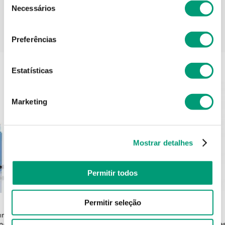
Necessários
de
consentimento
PODERÁ TAMBÉM GOSTAR
Preferências
Estatísticas
Marketing
Mostrar detalhes
Permitir todos
APOSAN
Permitir seleção
um
Aposan Discos Desmaq 80
nciador
Pe