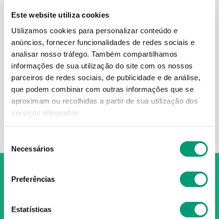
Este website utiliza cookies
Utilizamos cookies para personalizar conteúdo e
anúncios, fornecer funcionalidades de redes sociais e
ANTIMETIL
ANTIMETIL
analisar nosso tráfego.
Também compartilhamos
Antimetil Comp 15
Antimetil Comp 30
informações de sua utilização do site com os nossos
parceiros de redes sociais, de publicidade e de análise,
10
,
17
€
12
,
59
€
que podem combinar com outras informações que se
aproximam ou recolhidas a partir de sua utilização dos
ADICIONAR
ADICIONAR
serviços integrados.
Seleção
Necessários
de
consentimento
Preferências
Estatísticas
O Grupo Nossa Farmácia é o maior grupo de farmácias em