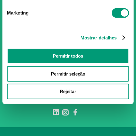
Portugal, conta atualmente com cerca de mais de 350
farmácias que partilham os mesmos valores, ideais e
Marketing
políticas de gestão. O nosso objetivo enquanto grupo é dar
as melhores soluções de compra para os consumidores
através da nossafarmacia.pt.
Mostrar detalhes
Subscreva para receber ofertas e novidades
Permitir todos
exclusivas
Permitir seleção
Subscrever
Ao confirmar o registo, aceito receber e-mails com notícias e promoções da
Nossa Farmácia
Rejeitar
Redes Sociais