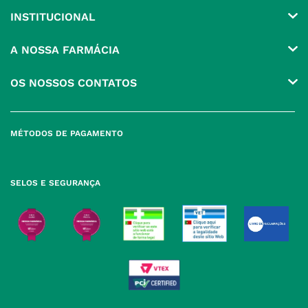
INSTITUCIONAL
Conta
A NOSSA FARMÁCIA
Pedidos
Grupo
OS NOSSOS CONTATOS
Produtos Favoritos
Perguntas Frequentes
(+351) 215 885 944 Chamada 
para rede fixa nacional
Termos e Condições
MÉTODOS DE PAGAMENTO
geral@nossafarmacia.pt
Política de Privacidade
Farmácias perto de si
Política de Cookies
SELOS E SEGURANÇA
Política de Devoluções