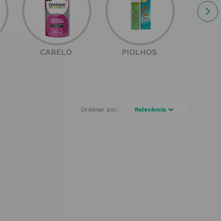
E
CABELO
PIOLHOS
SOL
Relevância