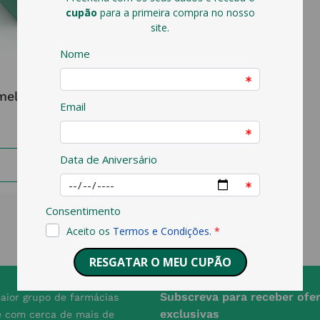
AMELYE
melye 2 Mg + 0.03 Mg
19
,
45
€
ADICIONAR
Subscreva para receber ofe
aior grupo de farmácias
exclusivas
e com cerca de mais de