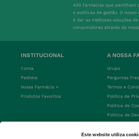
400 farmácias que partilham o
e políticas de gestão. O nosso
é dar as melhores soluções d
consumidores através da noss
INSTITUCIONAL
A NOSSA F
Conta
Grupo
Pedidos
Perguntas Fre
Nossa Farmácia +
Termos e Cond
Produtos Favoritos
Política de Pr
Política de Co
Política de De
Este website utiliza cooki