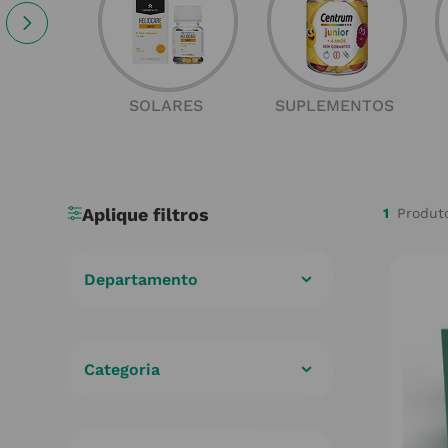
SOLARES
SUPLEMENTOS
1
Departamento
Medicamento Sujeito a Receita
Médica
(
1
)
Categoria
Medicamento Sujeito a Receita
Médica
(
1
)