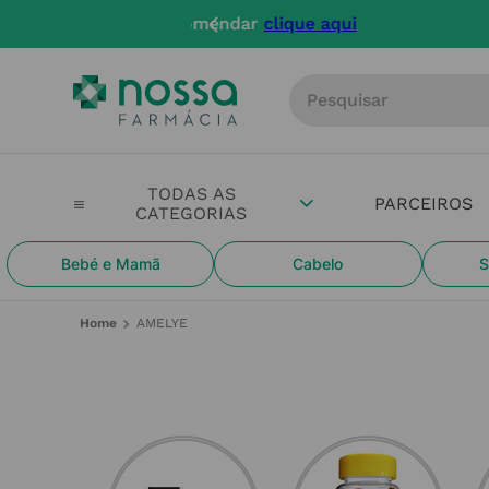
Entregas até 
Procure por produto, m
PARCEIROS
Bebé e Mamã
Cabelo
S
AMELYE