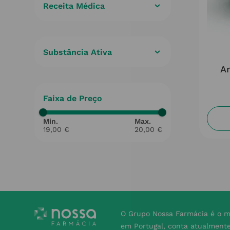
Receita Médica
Sim
(
1
)
Substância Ativa
Dienogest + Etinilestradiol
(
1
)
A
Faixa de Preço
19,00 €
20,00 €
O Grupo Nossa Farmácia é o m
em Portugal, conta atualment