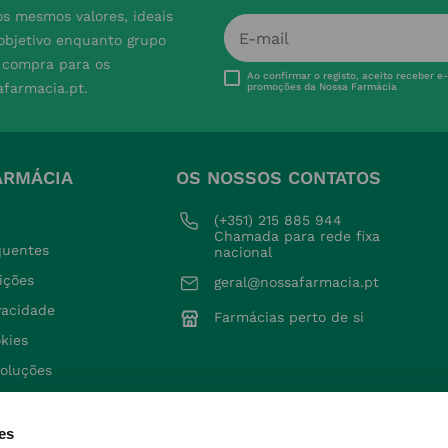
s mesmos valores, ideais
 objetivo enquanto grupo
e compra para os
Ao confirmar o registo, aceito receber e
afarmacia.pt.
promoções da Nossa Farmácia
ARMÁCIA
OS NOSSOS CONTATOS
(+351) 215 885 944 
Chamada para rede fixa 
quentes
nacional
ições
geral@nossafarmacia.pt
ivacidade
Farmácias perto de si
okies
voluções
es