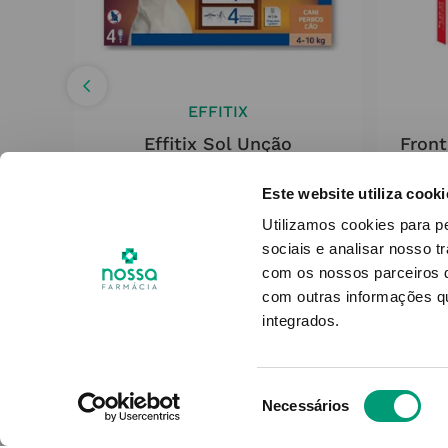
EFFITIX
Effitix Sol Unção
Front
0kg
Punctiforme Cão 4-10kg
Punc
l
600mg+67mg 4
405.6
Este website utiliza cooki
Utilizamos cookies para p
sociais e analisar nosso t
27
,
86
€
com os nossos parceiros d
com outras informações qu
ADICIONAR
integrados.
Seleção
Necessários
de
consentimento