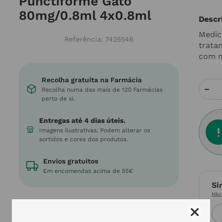
Punctiforme Gato
80mg/0.8ml 4x0.8ml
Descr
Medic
Referência
:
7425546
trata
com m
Recolha gratuita na Farmácia
－
Recolha numa das mais de 120 Farmácias
perto de si.
Entregas até 4 dias úteis.
Imagens ilustrativas. Podem alterar os
sortidos e cores dos produtos.
Envios gratuitos
Em encomendas acima de 55€
Si
Não 