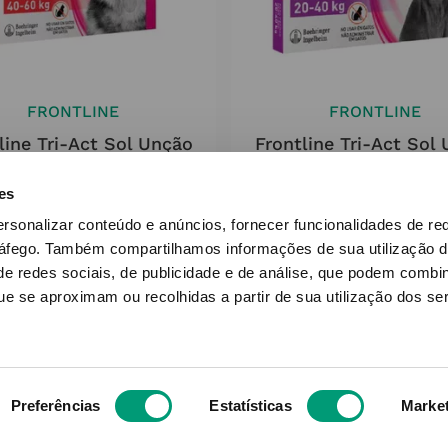
FRONTLINE
FRONTLINE
line Tri-Act Sol Unção
Frontline Tri-Act Sol
tiforme Cão 40-60kg
Punctiforme Cão 20
mg/6ml+3028.8mg/6ml
270.4mg/4ml+2019.2
es
3x6ml
3x4ml
ersonalizar conteúdo e anúncios, fornecer funcionalidades de re
ráfego.
Também compartilhamos informações de sua utilização d
29
,
48
€
27
,
05
€
e redes sociais, de publicidade e de análise, que podem combi
e se aproximam ou recolhidas a partir de sua utilização dos se
ADICIONAR
ADICIONAR
Preferências
Estatísticas
Marke