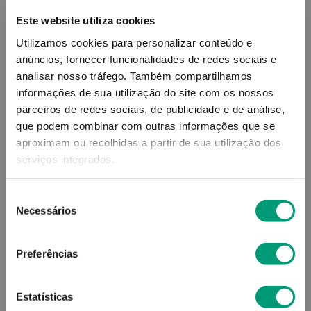
Este website utiliza cookies
Utilizamos cookies para personalizar conteúdo e
anúncios, fornecer funcionalidades de redes sociais e
analisar nosso tráfego.
Também compartilhamos
informações de sua utilização do site com os nossos
parceiros de redes sociais, de publicidade e de análise,
ADVANCIS
ADVANCIS
que podem combinar com outras informações que se
aproximam ou recolhidas a partir de sua utilização dos
Advancis Jointrix Ultra
Advancis Hepa Plus Amp
Comp 30 + Cáps 30
20x15ml
serviços integrados.
32
,
04
€
31
,
56
€
Seleção
Necessários
de
ADICIONAR
ADICIONAR
consentimento
Preferências
Estatísticas