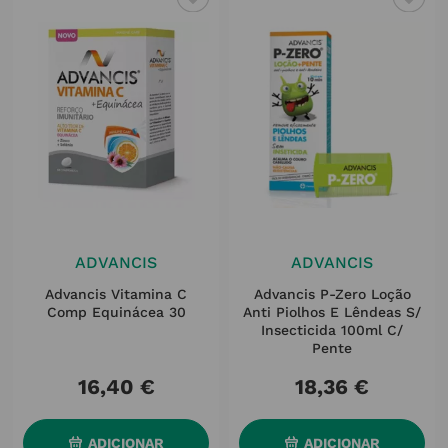
ADVANCIS
ADVANCIS
Advancis Vitamina C
Advancis P-Zero Loção
Comp Equinácea 30
Anti Piolhos E Lêndeas S/
Insecticida 100ml C/
Pente
16
,
40
€
18
,
36
€
ADICIONAR
ADICIONAR