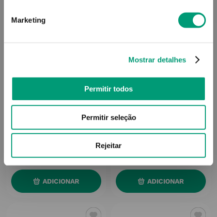
Marketing
Mostrar detalhes
Permitir todos
ADVANCIS
ADVANCIS
Permitir seleção
Advancis Vitamina C
Advancis Foot Max Creme
Comp Eferv Equinácea 12
Hidrat Pés Secos 30%
Ureia 100ml
Rejeitar
10
,
75
€
13
,
18
€
ADICIONAR
ADICIONAR