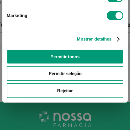
5 Mg/24
Memantina Teva 20 Mg
Marketing
ível
Produto Indisponível
Pro
NOTIFICAR-ME
Mostrar detalhes
Permitir todos
Permitir seleção
Rejeitar