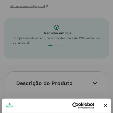
Não sei o meu código postal
Recolha em loja
Compre no site e recolha numa das mais de 120 Farmácias
perto de si.
Descrição do Produto
Informações técnicas