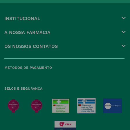
INSTITUCIONAL
Conta
A NOSSA FARMÁCIA
Pedidos
Grupo
OS NOSSOS CONTATOS
Produtos Favoritos
Perguntas Frequentes
(+351) 215 885 944 Chamada 
para rede fixa nacional
Termos e Condições
MÉTODOS DE PAGAMENTO
geral@nossafarmacia.pt
Política de Privacidade
Farmácias perto de si
Política de Cookies
SELOS E SEGURANÇA
Política de Devoluções