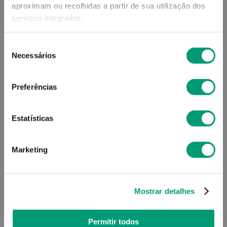
aproximam ou recolhidas a partir de sua utilização dos
A-DERMA
serviços integrados.
A-Derma Protect X-Trem Stick Invisível
Spf50+ 8g
Seleção
Necessários
de
consentimento
10,71
€
Preferências
ADICIONAR
Estatísticas
Marketing
Mostrar detalhes
PODERÁ TAMBÉM GOSTAR
Permitir todos