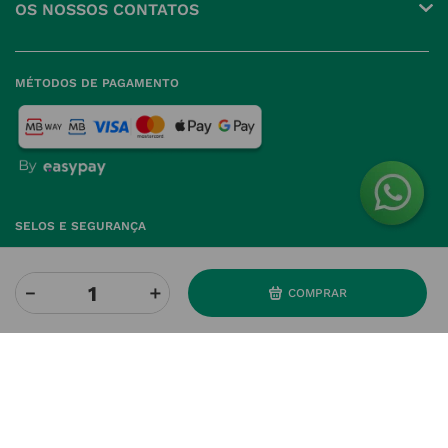
OS NOSSOS CONTATOS
Produtos Favoritos
Perguntas Frequentes
(+351) 215 885 944 Chamada 
para rede fixa nacional
Termos e Condições
MÉTODOS DE PAGAMENTO
geral@nossafarmacia.pt
Política de Privacidade
Farmácias perto de si
Política de Cookies
Política de Devoluções
SELOS E SEGURANÇA
－
＋
COMPRAR