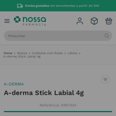
Envios gratuitos
em encomendas a partir de 55€
Procure por produto, marca ou categoria
Beleza
Cuidados com Rosto
Lábios
A-derma Stick Labial 4g
A-DERMA
A-derma Stick Labial 4g
Referência
:
6957324