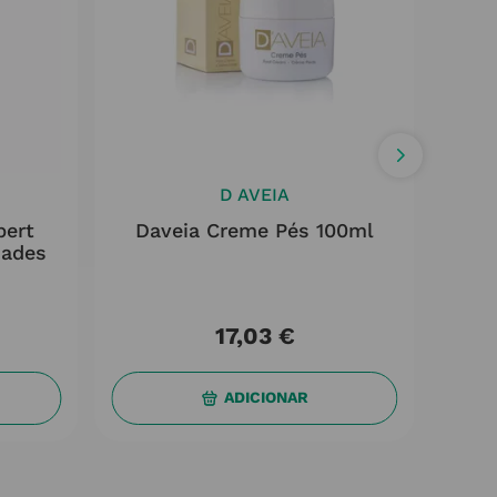
D AVEIA
pert
Daveia Creme Pés 100ml
dades
Qu
17
,
03
€
ADICIONAR