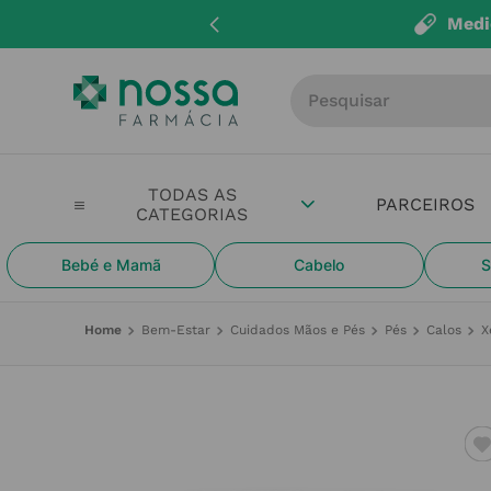
Entregas até 4
Procure por produto, m
PARCEIROS
Bebé e Mamã
Cabelo
S
Bem-Estar
Cuidados Mãos e Pés
Pés
Calos
X