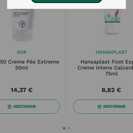
SVR
HANSAPLAST
l 50 Creme Pés Extreme
Hansaplast Foot Ex
50ml
Creme Intens Calosi
75ml
14
,
37
€
8
,
82
€
ADICIONAR
ADICIONAR