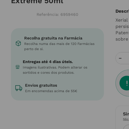
Extreme 50ml
Descr
Referência
:
6959460
Xeria
persi
Paten
Recolha gratuita na Farmácia
sobre
Recolha numa das mais de 120 Farmácias
perto de si.
－
Entregas até 4 dias úteis.
Imagens ilustrativas. Podem alterar os
sortidos e cores dos produtos.
Envios gratuitos
Em encomendas acima de 55€
Si
Não 