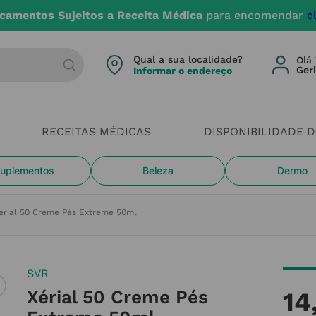
 dias úteis. Devido aos cheias estamos com constrangim
arca ou categoria
Qual a sua localidade?
Olá 
Informar o endereço
RECEITAS MÉDICAS
DISPONIBILIDADE 
uplementos
Beleza
Dermo
érial 50 Creme Pés Extreme 50ml
SVR
Xérial 50 Creme Pés
14