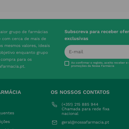
Subscreva para receber ofe
aior grupo de farmácias
exclusivas
e com cerca de mais de
s mesmos valores, ideais
 objetivo enquanto grupo
e compra para os
Ao confirmar o registo, aceito receber e
afarmacia.pt.
promoções da Nossa Farmácia
ARMÁCIA
OS NOSSOS CONTATOS
(+351) 215 885 944 
Chamada para rede fixa 
quentes
nacional
ições
geral@nossafarmacia.pt