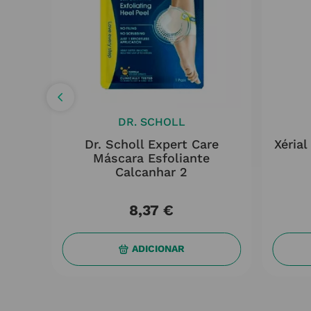
DR. SCHOLL
it
Dr. Scholl Expert Care
Xéria
50ml
Máscara Esfoliante
Calcanhar 2
8
,
37
€
ADICIONAR