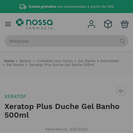
Envios gratuitos
em encomendas a partir de 55€
Procure por produto, marca ou categoria
Beleza
Cuidados com Corpo
Gel Banho e Sabonetes
Gel Banho
Xeratop Plus Duche Gel Banho 500ml
XERATOP
Xeratop Plus Duche Gel Banho
500ml
Referência
:
6802462