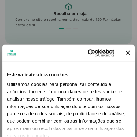
Recolha em loja
Compre no site e recolha numa das mais de 120 Farmácias
perto de si.
Descrição do Produto
Este website utiliza cookies
Utilizamos cookies para personalizar conteúdo e
anúncios, fornecer funcionalidades de redes sociais e
analisar nosso tráfego.
Também compartilhamos
Modo de utilização
informações de sua utilização do site com os nossos
parceiros de redes sociais, de publicidade e de análise,
que podem combinar com outras informações que se
aproximam ou recolhidas a partir de sua utilização dos
Contra-indicações
serviços integrados.