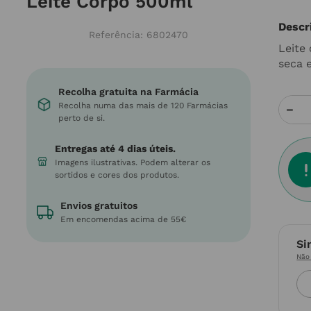
Leite Corpo 500ml
Descr
Referência
:
6802470
Leite 
seca e
Recolha gratuita na Farmácia
Recolha numa das mais de 120 Farmácias
－
perto de si.
Entregas até 4 dias úteis.
Imagens ilustrativas. Podem alterar os
sortidos e cores dos produtos.
Envios gratuitos
Em encomendas acima de 55€
Si
Não 