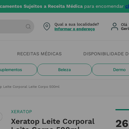
camentos Sujeitos a Receita Médica
para encomendar
c
arca ou categoria
Qual a sua localidade?
Olá 
Informar o endereço
RECEITAS MÉDICAS
DISPONIBILIDADE 
uplementos
Beleza
Dermo
p Leite Corporal Leite Corpo 500ml
XERATOP
Xeratop Leite Corporal
26