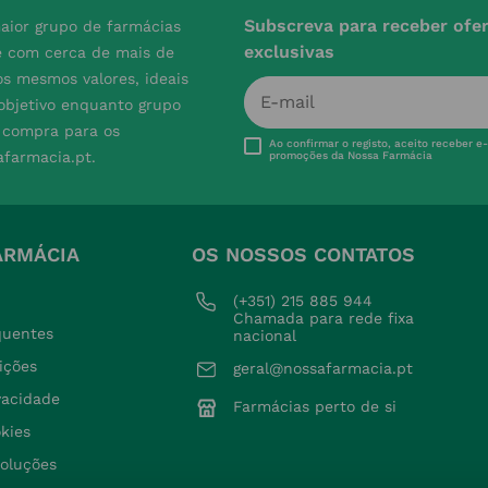
Subscreva para receber ofe
aior grupo de farmácias
exclusivas
e com cerca de mais de
s mesmos valores, ideais
 objetivo enquanto grupo
e compra para os
Ao confirmar o registo, aceito receber e
afarmacia.pt.
promoções da Nossa Farmácia
ARMÁCIA
OS NOSSOS CONTATOS
(+351) 215 885 944 
Chamada para rede fixa 
quentes
nacional
ições
geral@nossafarmacia.pt
ivacidade
Farmácias perto de si
okies
voluções