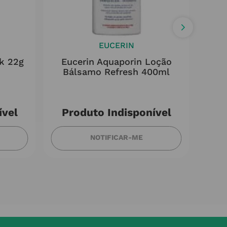
EUCERIN
ck 22g
Eucerin Aquaporin Loção
Seba
Bálsamo Refresh 400ml
ível
Produto Indisponível
NOTIFICAR-ME