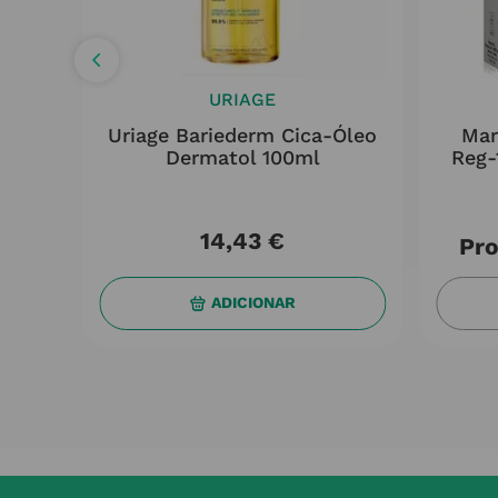
URIAGE
t
Uriage Bariederm Cica-Óleo
Mar
Dermatol 100ml
Reg-
14
,
43
€
Pro
ADICIONAR