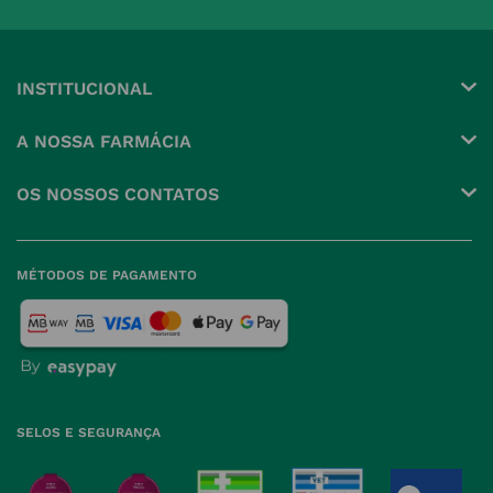
INSTITUCIONAL
Conta
A NOSSA FARMÁCIA
Pedidos
Grupo
OS NOSSOS CONTATOS
Produtos Favoritos
Perguntas Frequentes
(+351) 215 885 944 Chamada 
para rede fixa nacional
Termos e Condições
MÉTODOS DE PAGAMENTO
geral@nossafarmacia.pt
Política de Privacidade
Farmácias perto de si
Política de Cookies
Política de Devoluções
SELOS E SEGURANÇA