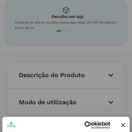
Recolha em loja
Compre no site e recolha numa das mais de 120 Farmácias
perto de si.
Descrição do Produto
Modo de utilização
Informações técnicas