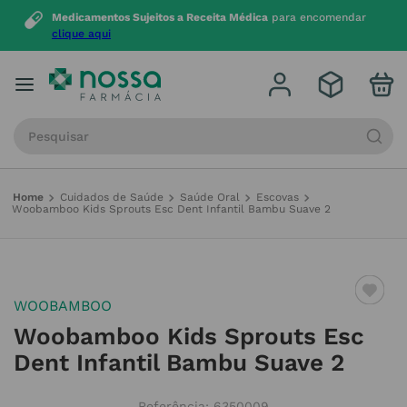
Medicamentos Sujeitos a Receita Médica
para encomendar
clique aqui
Procure por produto, marca ou categoria
Cuidados de Saúde
Saúde Oral
Escovas
Woobamboo Kids Sprouts Esc Dent Infantil Bambu Suave 2
WOOBAMBOO
Woobamboo Kids Sprouts Esc
Dent Infantil Bambu Suave 2
Referência
:
6350009